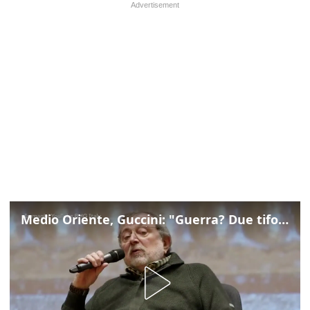
Medio Oriente, Guccini: "Guerra? Due tifoserie che si urlano contro e dimenticano vittime"