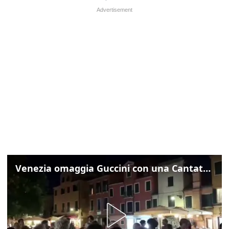
Venezia omaggia Guccini con una Cantata Anarchica in campo Santa Margherita