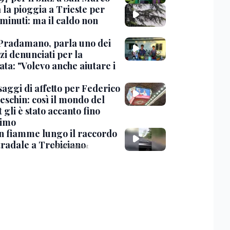
 la pioggia a Trieste per
minuti: ma il caldo non
Pradamano, parla uno dei
zi denunciati per la
ta: "Volevo anche aiutare i
saggi di affetto per Federico
eschin: così il mondo del
 gli è stato accanto fino
timo
in fiamme lungo il raccordo
tradale a Trebiciano