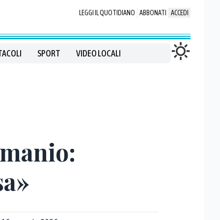
LEGGI IL QUOTIDIANO
ABBONATI
ACCEDI
TACOLI
SPORT
VIDEO LOCALI
emanio:
sa»