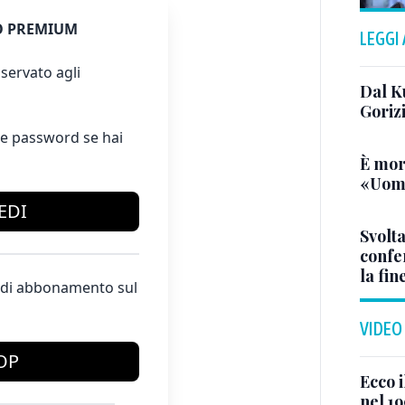
 PREMIUM
LEGGI
servato agli
Dal K
Goriz
e password se hai
È mor
«Uomo
EDI
Svolta
confer
la fin
te di abbonamento sul
VIDEO
OP
Ecco i
nel 19