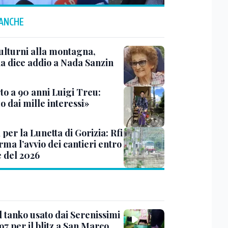
 ANCHE
ulturni alla montagna,
ia dice addio a Nada Sanzin
to a 90 anni Luigi Treu:
 dai mille interessi»
 per la Lunetta di Gorizia: Rfi
ma l’avvio dei cantieri entro
e del 2026
l tanko usato dai Serenissimi
97 per il blitz a San Marco