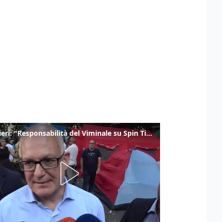
Gualtieri: "Responsabilità del Viminale su Spin Time? La posizione dei partiti è nota"