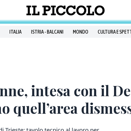
ITALIA
ISTRIA - BALCANI
MONDO
CULTURA E SPET
nne, intesa con il D
 quell’area dismes
Trieste: tavolo tecnico al lavoro per