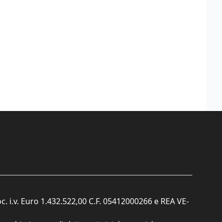
c. i.v. Euro 1.432.522,00 C.F. 05412000266 e REA VE-