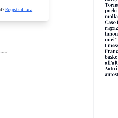
Torna
t?
Registrati ora
.
pochi 
molla
Caso 
ragaz
limona
miei"
I mes
Franc
basket
all’ul
Auto 
autos