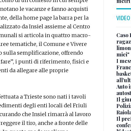
a conto di un contesto in cui sempre
metri
notano le vacanze e fanno acquisti
nte, della home page la barra per la
VIDEO
ealizzato da Insiel assieme al Centro
Caso 
comunali si articola in quattro macro-
ragaz
e Aree tematiche, il Comune e Vivere
limona
mo sulla semplificazione, offrendo
miei"
I mes
are”, i punti di riferimento, fisici e
Franc
nti da allegare alle proprie
basket
all’ul
Auto 
autos
ttuata a Trieste sono nati i tavoli
Il gi
dimenti degli enti locali del Friuli
Polizi
Raiola
curando che Insiel rimarrà al lavoro
Il pre
reggere il tiro, anche a fronte delle
confe