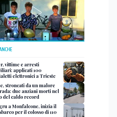
 ANCHE
r, vittime e arresti
liari: applicati 100
aletti elettronici a Trieste
te, stroncati da un malore
trada: due anziani morti nel
o del caldo record
ru a Monfalcone, inizia il
sbarco per il colosso di 110