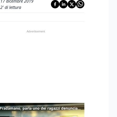
17 dicembre 2019
2
' di lettura
Caso Pradamano, parla uno dei ragazzi denunciati per la limonata: "Volevo anche aiutare i miei"