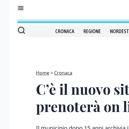
CRONACA
REGIONE
NORDEST
Home
Cronaca
C’è il nuovo si
prenoterà on l
Il municipio dopo 15 anni archivia il