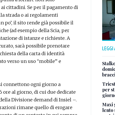
ai cittadini. Se per il pagamento di
ella strada o ai regolamenti
po’, il sito rende già possibile il
iche (ad esempio della Scia, per
ntazione di istanze e richieste. A
urato, sarà possibile prenotare
LEGGI
hiesta della carta di identità
ntato verso un uso “mobile” e
Stalke
domici
bracci
Tries
5 si connettono ogni giorno a
per s
 ore al giorno, di cui due dedicate
giorn
della Divisione demand di Insiel –.
Maxi g
razioni rimane quello di erogare
lento 