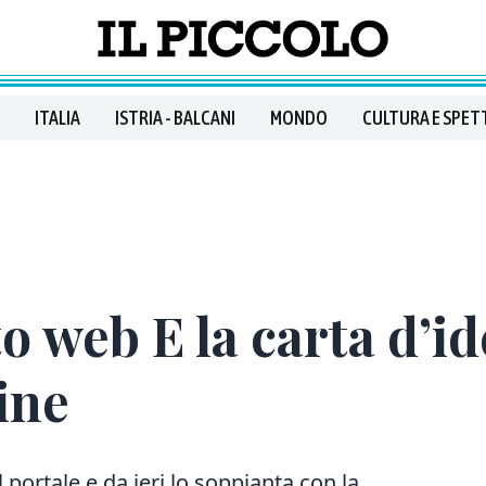
ITALIA
ISTRIA - BALCANI
MONDO
CULTURA E SPET
to web E la carta d’id
ine
 portale e da ieri lo soppianta con la