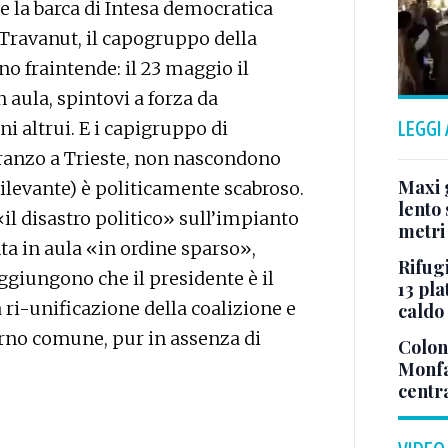
e la barca di Intesa democratica
 Travanut, il capogruppo della
o fraintende: il 23 maggio il
 aula, spintovi a forza da
i altrui. E i capigruppo di
LEGGI
pranzo a Trieste, non nascondono
Maxi g
ilevante) è politicamente scabroso.
lento 
il disastro politico» sull’impianto
metri
nta in aula «in ordine sparso»,
Rifugi
ggiungono che il presidente è il
13 pla
 ri-unificazione della coalizione e
caldo
orno comune, pur in assenza di
Colonn
Monfa
centr