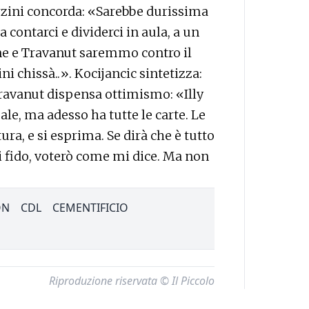
rzini concorda: «Sarebbe durissima
contarci e dividerci in aula, a un
one e Travanut saremmo contro il
ni chissà..». Kocijancic sintetizza:
ravanut dispensa ottimismo: «Illy
male, ma adesso ha tutte le carte. Le
tura, e si esprima. Se dirà che è tutto
mi fido, voterò come mi dice. Ma non
ON
CDL
CEMENTIFICIO
Riproduzione riservata © Il Piccolo