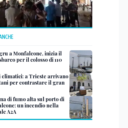
 ANCHE
ru a Monfalcone, inizia il
sbarco per il colosso di 110
 climatici: a Trieste arrivano
tani per contrastare il gran
a di fumo alta sul porto di
lcone: un incendio nella
ale A2A