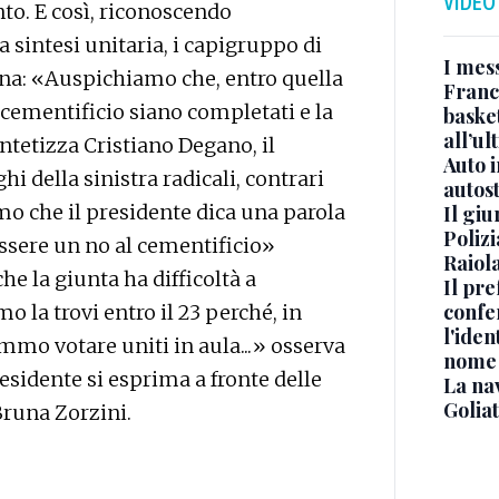
VIDEO
to. E così, riconoscendo
a sintesi unitaria, i capigruppo di
I mes
ina: «Auspichiamo che, entro quella
Franc
 cementificio siano completati e la
basket
all’ul
tetizza Cristiano Degano, il
Auto 
i della sinistra radicali, contrari
autos
o che il presidente dica una parola
Il gi
Polizi
ssere un no al cementificio»
Raiola
e la giunta ha difficoltà a
Il pre
confe
 la trovi entro il 23 perché, in
l'iden
mo votare uniti in aula...» osserva
nome
esidente si esprima a fronte delle
La na
Golia
runa Zorzini.