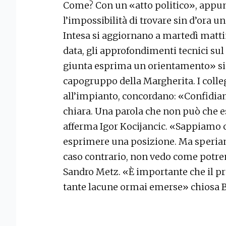
Come? Con un «atto politico», appun
l’impossibilità di trovare sin d’ora un
Intesa si aggiornano a martedì matt
data, gli approfondimenti tecnici sul
giunta esprima un orientamento» sin
capogruppo della Margherita. I collegh
all’impianto, concordano: «Confidiam
chiara. Una parola che non può che e
afferma Igor Kocijancic. «Sappiamo ch
esprimere una posizione. Ma speriamo
caso contrario, non vedo come potrem
Sandro Metz. «È importante che il pr
tante lacune ormai emerse» chiosa B