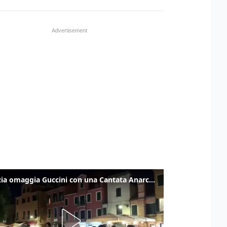
Venezia omaggia Guccini con una Cantata Anarchica in campo Santa Margherita