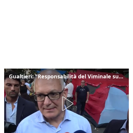
Gualtieri: "Responsabilità del Viminale su Spin Time? La posizione dei partiti è nota"