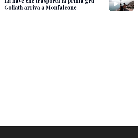
La nave che trasporta la prima gru
Goliath arriva a Monfalcone