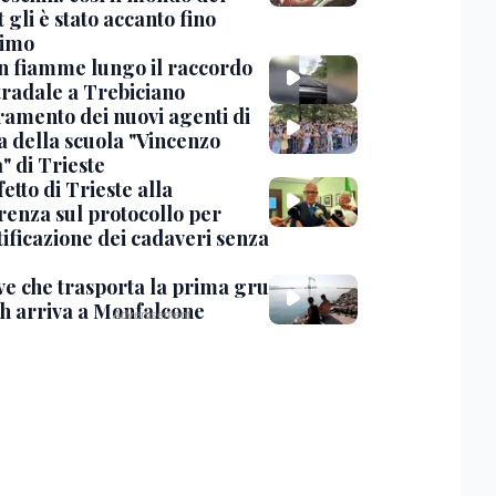
 gli è stato accanto fino
timo
in fiamme lungo il raccordo
tradale a Trebiciano
uramento dei nuovi agenti di
a della scuola "Vincenzo
" di Trieste
fetto di Trieste alla
renza sul protocollo per
tificazione dei cadaveri senza
ve che trasporta la prima gru
th arriva a Monfalcone