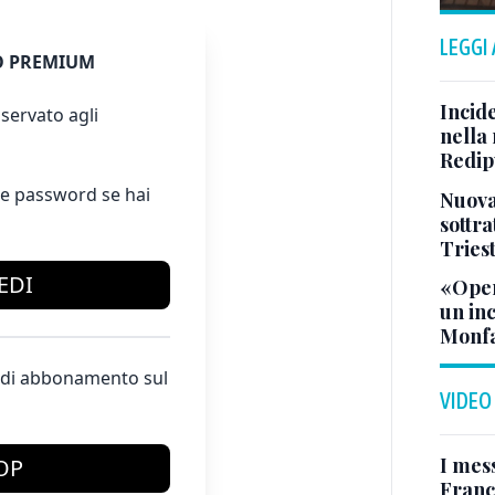
LEGGI
 PREMIUM
Incid
servato agli
nella 
Redipu
e password se hai
Nuova 
sottra
Tries
EDI
«Oper
un in
Monfa
te di abbonamento sul
VIDEO
I mes
OP
Franc