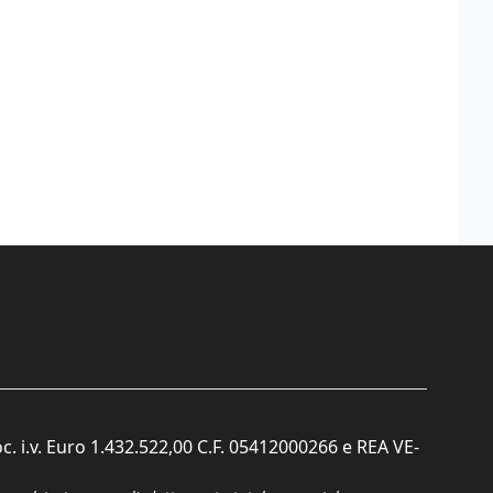
c. i.v. Euro 1.432.522,00 C.F. 05412000266 e REA VE-