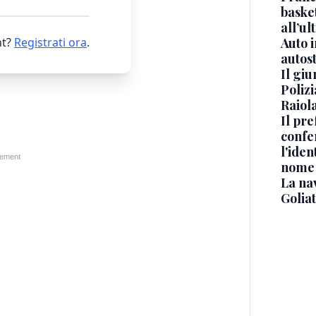
basket
all’ul
Auto 
t?
Registrati ora
.
autos
Il gi
Polizi
Raiola
Il pre
confe
l'iden
nome
La na
Golia