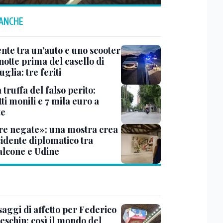
 ANCHE
ente tra un’auto e uno scooter
notte prima del casello di
glia: tre feriti
truffa del falso perito:
tti monili e 7 mila euro a
te
e negate»: una mostra crea
cidente diplomatico tra
lcone e Udine
saggi di affetto per Federico
eschin: così il mondo del