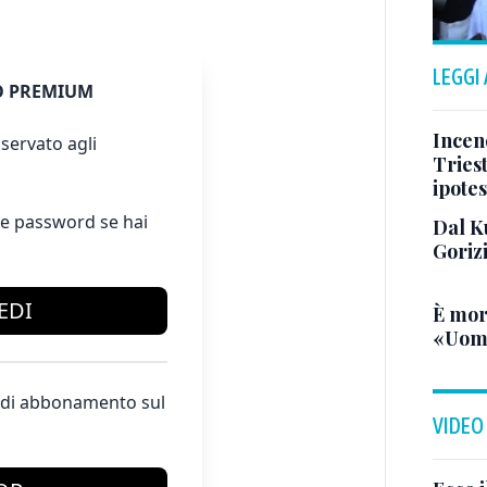
LEGGI
 PREMIUM
Incend
servato agli
Triest
ipotes
e password se hai
Dal K
Goriz
EDI
È mor
«Uomo
te di abbonamento sul
VIDEO