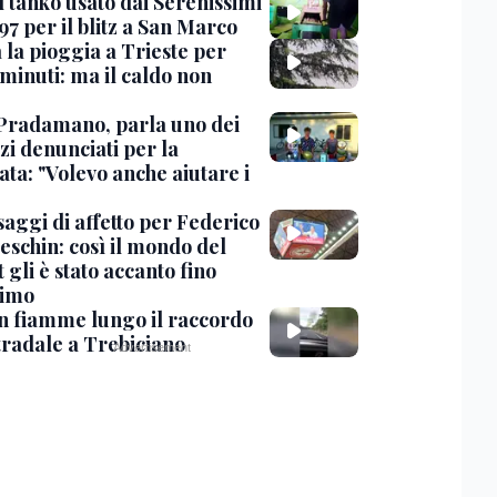
l tanko usato dai Serenissimi
97 per il blitz a San Marco
 la pioggia a Trieste per
minuti: ma il caldo non
Pradamano, parla uno dei
zi denunciati per la
ta: "Volevo anche aiutare i
saggi di affetto per Federico
eschin: così il mondo del
 gli è stato accanto fino
timo
in fiamme lungo il raccordo
tradale a Trebiciano