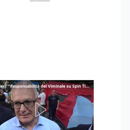
Gualtieri: "Responsabilità del Viminale su Spin Time? La posizione dei partiti è nota"