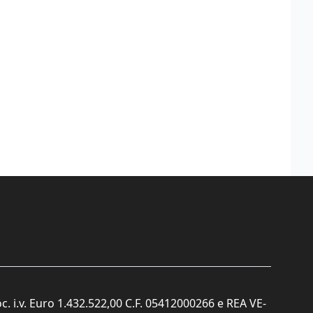
c. i.v. Euro 1.432.522,00 C.F. 05412000266 e REA VE-