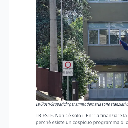
La Giotti-Stuparich: per ammodernarla sono stanziati 6
TRIESTE. Non c’è solo il Pnrr a finanziare l
perchè esiste un cospicuo programma di o