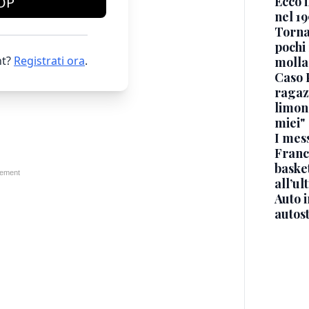
Ecco i
OP
nel 19
Torna
pochi 
t?
Registrati ora
.
molla
Caso 
ragaz
limona
miei"
I mes
Franc
basket
all’ul
Auto 
autos