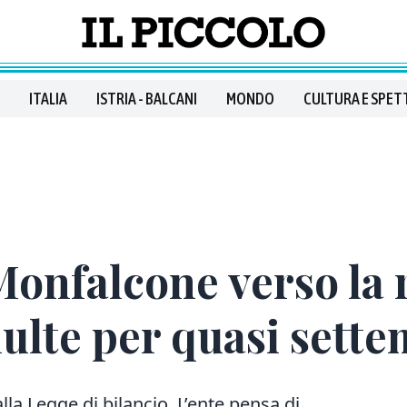
ITALIA
ISTRIA - BALCANI
MONDO
CULTURA E SPET
Monfalcone verso la
ulte per quasi sette
lla Legge di bilancio. L’ente pensa di