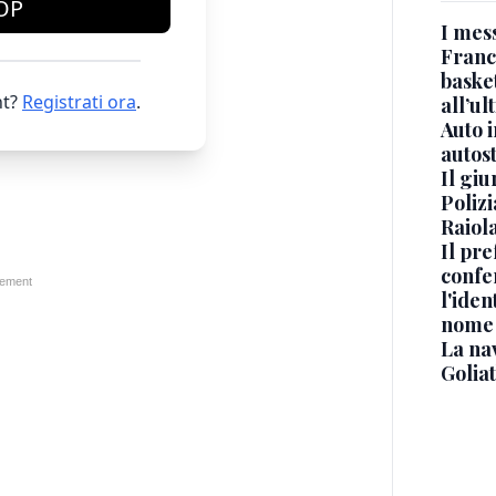
OP
I mes
Franc
basket
t?
Registrati ora
.
all’ul
Auto 
autos
Il gi
Polizi
Raiola
Il pre
confe
l'iden
nome
La na
Golia