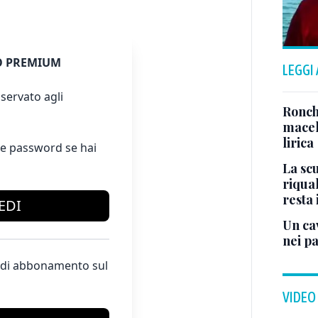
 PREMIUM
LEGGI
servato agli
Ronch
macel
lirica
e password se hai
La scu
riqual
resta 
EDI
Un cav
nei p
te di abbonamento sul
VIDEO