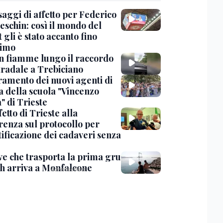
saggi di affetto per Federico
eschin: così il mondo del
 gli è stato accanto fino
timo
in fiamme lungo il raccordo
tradale a Trebiciano
uramento dei nuovi agenti di
a della scuola "Vincenzo
" di Trieste
fetto di Trieste alla
renza sul protocollo per
tificazione dei cadaveri senza
ve che trasporta la prima gru
th arriva a Monfalcone