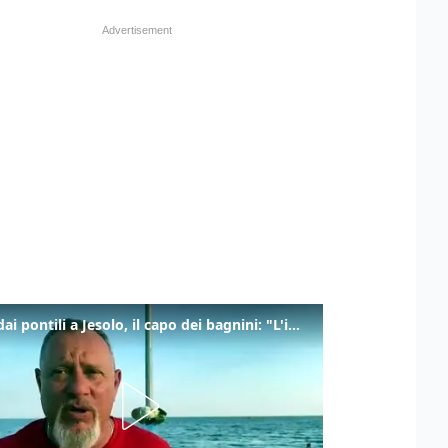
Tuffi dai pontili a Jesolo, il capo dei bagnini: "L'impegno di tutti per evitare altre tragedie"