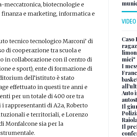
munic
a-meccatronica, biotecnologie e
 finanza e marketing, informatica e
VIDEO
Caso 
ituto tecnico tecnologico Marconi’ di
ragaz
o di cooperazione tra scuola e
limona
miei"
o in collaborazione con il centro di
I mes
one e sport), ente di formazione di
Franc
ditorium dell’istituto è stato
basket
all’ul
tage effettuato in questi tre anni e
Auto 
enti per un totale di 400 ore tra
autos
i i rappresentanti di A2a, Roberto
Il gi
Polizi
uzionali e territoriali, e Lorenzo
Raiola
di Monfalcone sia per la
Il pre
-strumentale.
confe