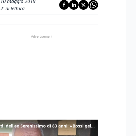
10 maggio 2019
2
' di lettura
I ricordi dell'ex Serenissimo di 83 anni: «Bossi geloso di noi, in carcere mi cantavano l’inno di San Marco»