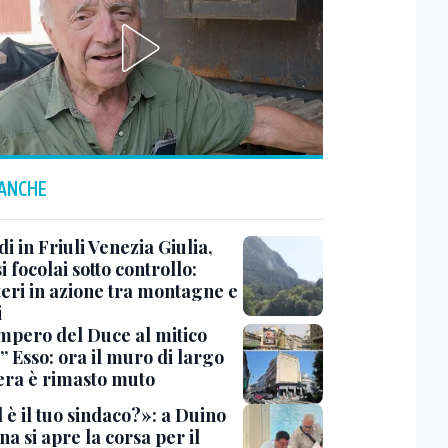
 ANCHE
i in Friuli Venezia Giulia,
i focolai sotto controllo:
teri in azione tra montagne e
i
impero del Duce al mitico
” Esso: ora il muro di largo
era è rimasto muto
 è il tuo sindaco?»: a Duino
na si apre la corsa per il