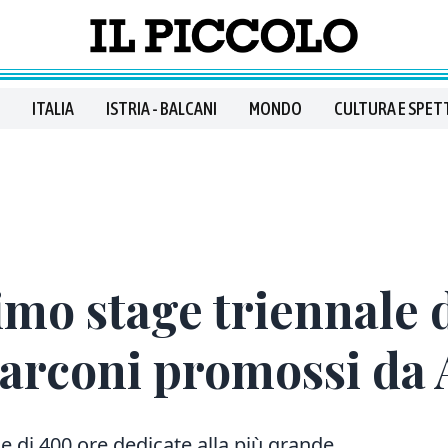
ITALIA
ISTRIA - BALCANI
MONDO
CULTURA E SPET
mo stage triennale d
Marconi promossi da 
le di 400 ore dedicate alla più grande