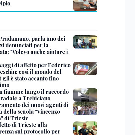
ipio
Pradamano, parla uno dei
zi denunciati per la
ta: "Volevo anche aiutare i
saggi di affetto per Federico
eschin: così il mondo del
 gli è stato accanto fino
timo
in fiamme lungo il raccordo
tradale a Trebiciano
uramento dei nuovi agenti di
a della scuola "Vincenzo
" di Trieste
fetto di Trieste alla
renza sul protocollo per