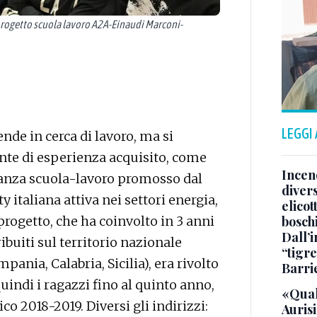
ogetto scuola lavoro A2A-Einaudi Marconi-
LEGGI
ende in cerca di lavoro, ma si
te di esperienza acquisito, come
Incend
rnanza scuola-lavoro promosso dal
divers
 italiana attiva nei settori energia,
elicot
bosch
 progetto, che ha coinvolto in 3 anni
Dall’
ribuiti sul territorio nazionale
“tigre
pania, Calabria, Sicilia), era rivolto
Barri
uindi i ragazzi fino al quinto anno,
«Qual
o 2018-2019. Diversi gli indirizzi:
Aurisi