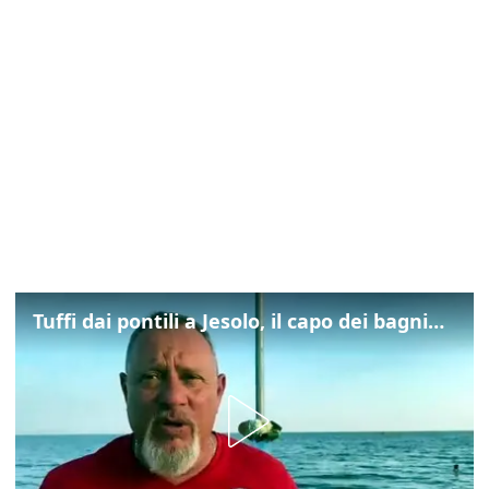
Tuffi dai pontili a Jesolo, il capo dei bagnini: "L'impegno di tutti per evitare altre tragedie"