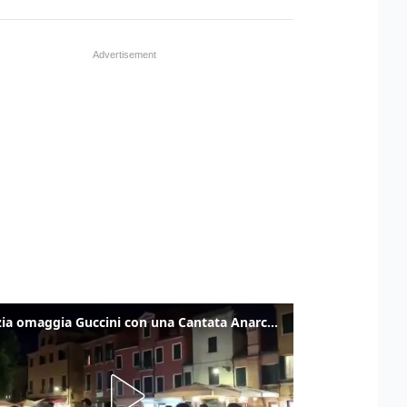
Venezia omaggia Guccini con una Cantata Anarchica in campo Santa Margherita