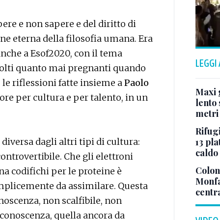
pere e non sapere e del diritto di
ne eterna della filosofia umana. Era
 anche a Esof2020, con il tema
LEGGI
isvolti quanto mai pregnanti quando
 le riflessioni fatte insieme a
Paolo
Maxi g
tore per cultura e per talento, in un
lento 
metri
Rifugi
13 pla
diversa dagli altri tipi di cultura:
caldo
ontrovertibile. Che gli elettroni
Colonn
na codifichi per le proteine è
Monfa
mplicemente da assimilare. Questa
centr
noscenza, non scalfibile, non
a conoscenza, quella ancora da