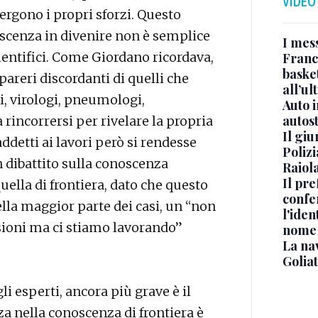
VIDEO
vergono i propri sforzi. Questo
scenza in divenire non è semplice
I mes
cientifici. Come Giordano ricordava,
Franc
basket
 pareri discordanti di quelli che
all’ul
i, virologi, pneumologi,
Auto 
autos
rincorrersi per rivelare la propria
Il gi
addetti ai lavori però si rendesse
Polizi
n dibattito sulla conoscenza
Raiola
Il pre
ella di frontiera, dato che questo
confe
lla maggior parte dei casi, un “non
l'iden
sioni ma ci stiamo lavorando”
nome
La na
Golia
li esperti, ancora più grave è il
zza nella conoscenza di frontiera è