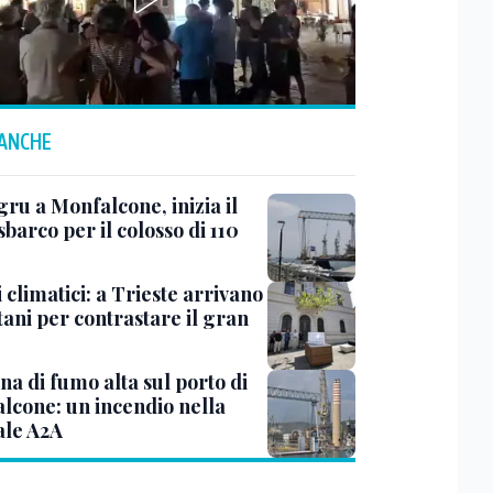
 ANCHE
ru a Monfalcone, inizia il
sbarco per il colosso di 110
 climatici: a Trieste arrivano
tani per contrastare il gran
a di fumo alta sul porto di
lcone: un incendio nella
ale A2A