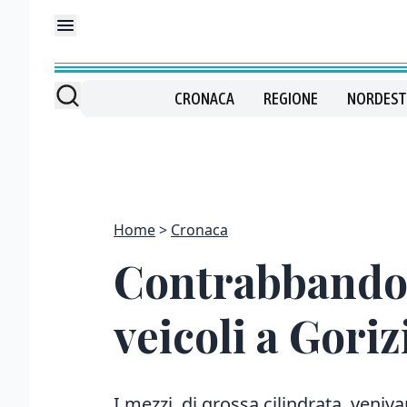
CRONACA
REGIONE
NORDEST
Home
Cronaca
Contrabbando d
veicoli a Goriz
I mezzi, di grossa cilindrata, veniva