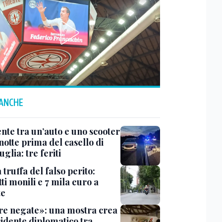
 ANCHE
ente tra un’auto e uno scooter
notte prima del casello di
glia: tre feriti
truffa del falso perito:
tti monili e 7 mila euro a
te
e negate»: una mostra crea
cidente diplomatico tra