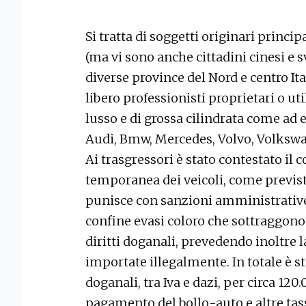
Si tratta di soggetti originari princi
(ma vi sono anche cittadini cinesi e sv
diverse province del Nord e centro It
libero professionisti proprietari o ut
lusso e di grossa cilindrata come ad
Audi, Bmw, Mercedes, Volvo, Volksw
Ai trasgressori è stato contestato il
temporanea dei veicoli, come previs
punisce con sanzioni amministrative da
confine evasi coloro che sottraggono 
diritti doganali, prevedendo inoltre l
importate illegalmente. In totale è sta
doganali, tra Iva e dazi, per circa 12
pagamento del bollo-auto e altre tas