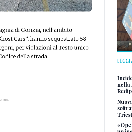
agnia di Gorizia, nell’ambito
host Cars”, hanno sequestrato 58
urgoni, per violazioni al Testo unico
Codice della strada.
LEGGI
Incid
nella 
Redipu
Nuova 
sottra
Tries
«Oper
un in