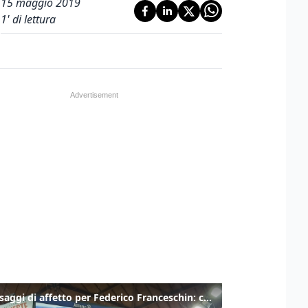
15 maggio 2019
1
' di lettura
I messaggi di affetto per Federico Franceschin: così il mondo del basket gli è stato accanto fino all’ultimo