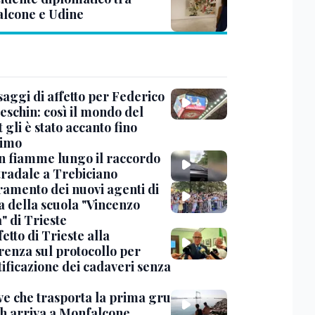
lcone e Udine
saggi di affetto per Federico
eschin: così il mondo del
 gli è stato accanto fino
timo
in fiamme lungo il raccordo
tradale a Trebiciano
uramento dei nuovi agenti di
a della scuola "Vincenzo
" di Trieste
fetto di Trieste alla
renza sul protocollo per
tificazione dei cadaveri senza
ve che trasporta la prima gru
th arriva a Monfalcone