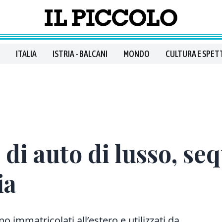
ITALIA
ISTRIA - BALCANI
MONDO
CULTURA E SPET
i auto di lusso, seq
ia
no immatricolati all’estero e utilizzati da