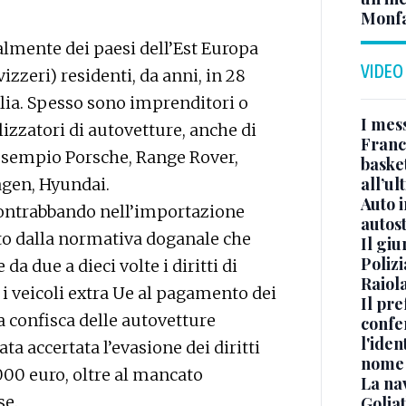
Monfa
palmente dei paesi dell’Est Europa
VIDEO
izzeri) residenti, da anni, in 28
alia. Spesso sono imprenditori o
I mes
ilizzatori di autovetture, anche di
Franc
 esempio Porsche, Range Rover,
basket
all’ul
agen, Hyundai.
Auto 
 contrabbando nell’importazione
autos
to dalla normativa doganale che
Il gi
Polizi
 due a dieci volte i diritti di
Raiola
i veicoli extra Ue al pagamento dei
Il pre
a confisca delle autovetture
confe
l'iden
ta accertata l’evasione dei diritti
nome
0.000 euro, oltre al mancato
La na
se.
Golia