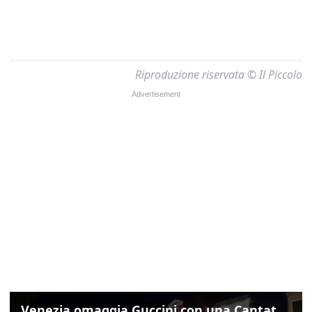
Riproduzione riservata © Il Piccolo
Venezia omaggia Guccini con una Cantata Anarchica in campo Santa Margherita