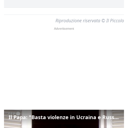
Riproduzione riservata © Il Piccolo
Il Papa: "Basta violenze in Ucraina e Russia, spazio a diplomazia"