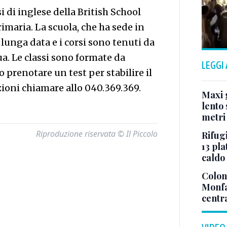
si di inglese della British School
imaria. La scuola, che ha sede in
lunga data e i corsi sono tenuti da
a. Le classi sono formate da
LEGGI
o prenotare un test per stabilire il
zioni chiamare allo 040.369.369.
Maxi g
lento 
metri
Riproduzione riservata © Il Piccolo
Rifugi
13 pla
caldo
Colonn
Monfa
centr