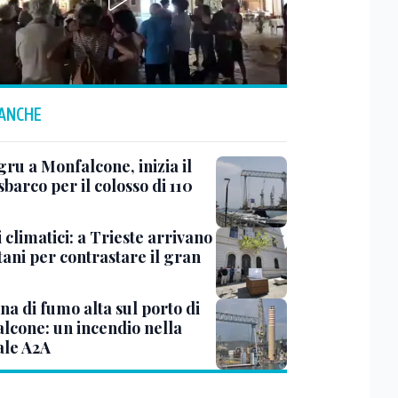
 ANCHE
ru a Monfalcone, inizia il
sbarco per il colosso di 110
 climatici: a Trieste arrivano
tani per contrastare il gran
a di fumo alta sul porto di
lcone: un incendio nella
ale A2A