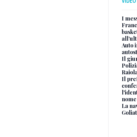
VIDEO
I mes
Franc
basket
all’ul
Auto 
autos
Il gi
Polizi
Raiola
Il pre
confe
l'iden
nome
La na
Golia