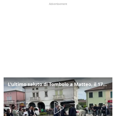
L'ultimo saluto di Tombolo a Matteo, il 17enne morto di tumore. Il video