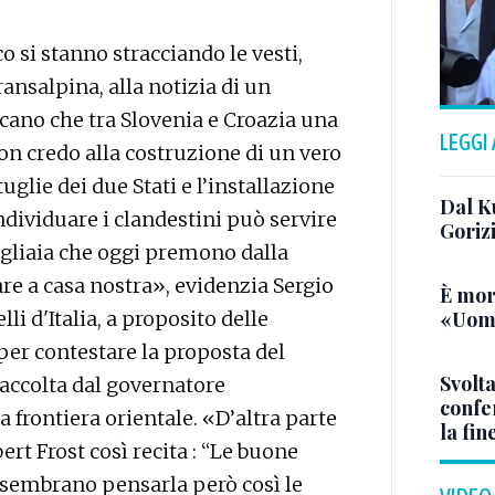
o si stanno stracciando le vesti,
nsalpina, alla notizia di un
cano che tra Slovenia e Croazia una
LEGGI
non credo alla costruzione di un vero
glie dei due Stati e l’installazione
Dal K
dividuare i clandestini può servire
Goriz
igliaia che oggi premono dalla
re a casa nostra», evidenzia Sergio
È mor
i d'Italia, a proposito delle
«Uomo
per contestare la proposta del
Svolta
 accolta dal governatore
confer
 frontiera orientale. «D’altra parte
la fin
rt Frost così recita : “Le buone
 sembrano pensarla però così le