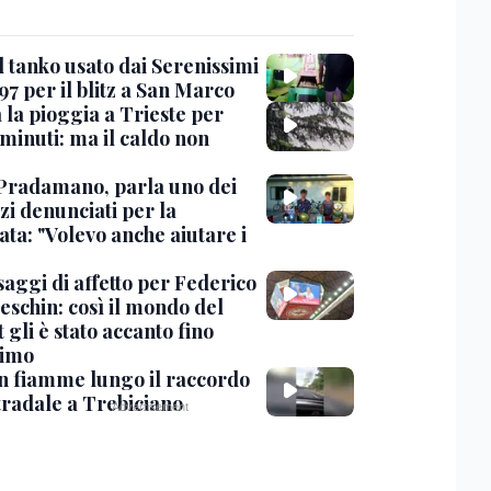
l tanko usato dai Serenissimi
97 per il blitz a San Marco
 la pioggia a Trieste per
minuti: ma il caldo non
Pradamano, parla uno dei
zi denunciati per la
ta: "Volevo anche aiutare i
saggi di affetto per Federico
eschin: così il mondo del
 gli è stato accanto fino
timo
in fiamme lungo il raccordo
tradale a Trebiciano