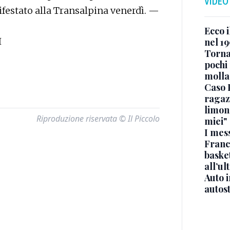
VIDEO
festato alla Transalpina venerdì. —
Ecco i
I
nel 19
Torna
pochi 
molla
Caso 
ragaz
limona
Riproduzione riservata © Il Piccolo
miei"
I mes
Franc
basket
all’ul
Auto 
autos