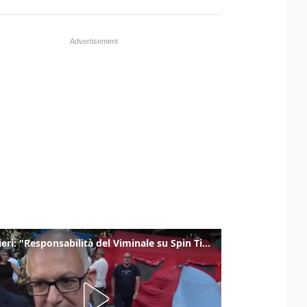
Gualtieri: "Responsabilità del Viminale su Spin Time? La posizione dei partiti è nota"