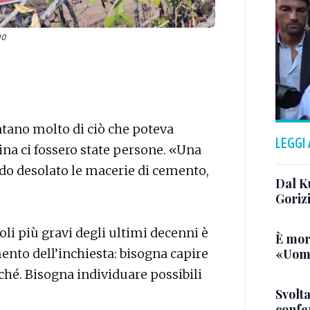
po
contano molto di ciò che poteva
LEGGI
ina ci fossero state persone. «Una
do desolato le macerie di cemento,
Dal K
Goriz
oli più gravi degli ultimi decenni è
È mor
«Uomo
mento dell’inchiesta: bisogna capire
ché. Bisogna individuare possibili
Svolta
confer