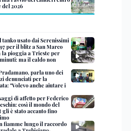
e del 2026
l tanko usato dai Serenissimi
97 per il blitz a San Marco
 la pioggia a Trieste per
minuti: ma il caldo non
Pradamano, parla uno dei
zi denunciati per la
ta: "Volevo anche aiutare i
saggi di affetto per Federico
eschin: così il mondo del
 gli è stato accanto fino
timo
in fiamme lungo il raccordo
tradale a Trebiciano