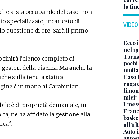
la fin
che si sta occupando del caso, non
o specializzato, incaricato di
VIDEO
lo questione di ore. Sarà il primo
Ecco i
nel 19
Torna
o finirà l’elenco completo di
pochi 
e gestori della piscina. Ma anche la
molla
Caso 
iche sulla tenuta statica
ragaz
gine è in mano ai Carabinieri.
limona
miei"
I mes
ile è di proprietà demaniale, in
Franc
ta, ne ha affidato la gestione alla
basket
ica”.
all’ul
Auto 
autos