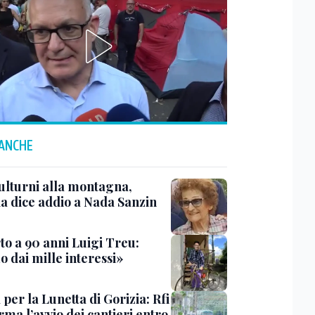
 ANCHE
ulturni alla montagna,
ia dice addio a Nada Sanzin
to a 90 anni Luigi Treu:
 dai mille interessi»
 per la Lunetta di Gorizia: Rfi
ma l’avvio dei cantieri entro