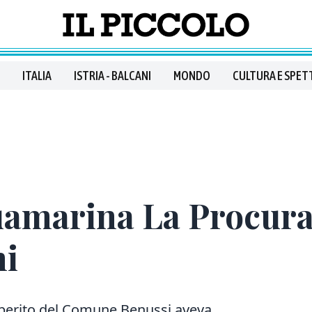
ITALIA
ISTRIA - BALCANI
MONDO
CULTURA E SPET
uamarina La Procura
ni
a perito del Comune Benussi aveva