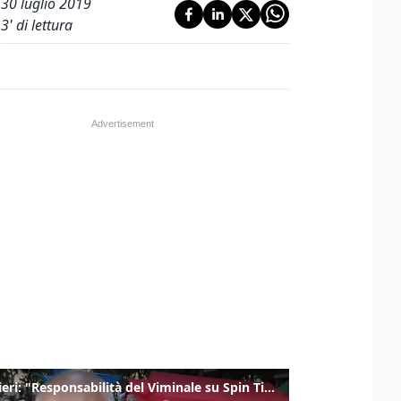
30 luglio 2019
3
' di lettura
Gualtieri: "Responsabilità del Viminale su Spin Time? La posizione dei partiti è nota"