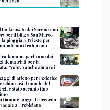
e del 2026
l tanko usato dai Serenissimi
97 per il blitz a San Marco
 la pioggia a Trieste per
minuti: ma il caldo non
Pradamano, parla uno dei
zi denunciati per la
ta: "Volevo anche aiutare i
saggi di affetto per Federico
eschin: così il mondo del
 gli è stato accanto fino
timo
in fiamme lungo il raccordo
tradale a Trebiciano