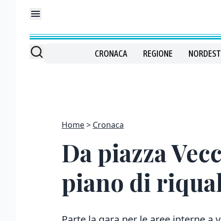
CRONACA
REGIONE
NORDEST
Home
Cronaca
Da piazza Vecch
piano di riqua
Parte la gara per le aree interne a 