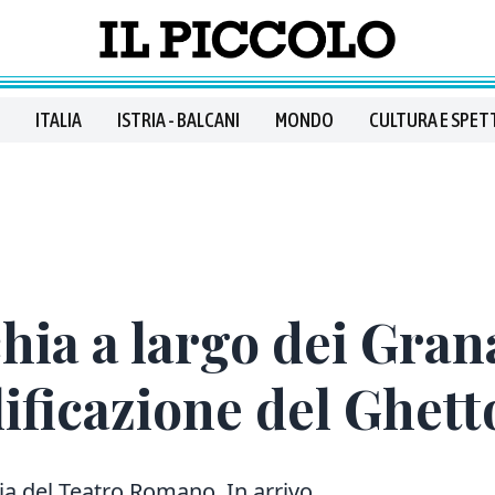
ITALIA
ISTRIA - BALCANI
MONDO
CULTURA E SPET
ia a largo dei Granat
lificazione del Ghett
via del Teatro Romano. In arrivo