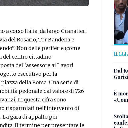
 a corso Italia, da largo Granatieri
via del Rosario, Tor Bandena e
ndo”. Non delle periferie (come
LEGGI
a del centro cittadino.
osta dell’assessore ai Lavori
Dal K
rogetto esecutivo per la
Goriz
a piazza della Borsa. Una serie di
mobilità pedonale dal valore di 726
È mor
«Uomo
 avanzi. In questa cifra sono
o risparmiati nell’intervento di
Svolta
. La gara di appalto per
confer
andita. Il termine per presentare le