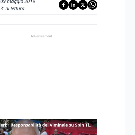
09 maggio 2019
3
' di lettura
Gualtieri: "Responsabilità del Viminale su Spin Time? La posizione dei partiti è nota"