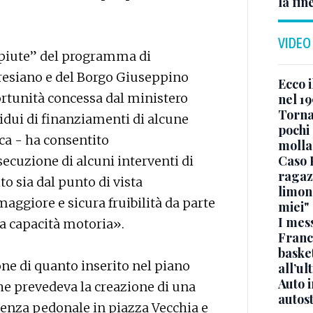
la fin
VIDEO
mpiute” del programma di
eresiano e del Borgo Giuseppino
Ecco i
ortunità concessa dal ministero
nel 19
Torna
sidui di finanziamenti di alcune
pochi 
ica - ha consentito
molla
Caso 
ecuzione di alcuni interventi di
ragaz
 sia dal punto di vista
limona
maggiore e sicura fruibilità da parte
miei"
I mes
ta capacità motoria».
Franc
basket
ione di quanto inserito nel piano
all’ul
Auto 
he prevedeva la creazione di una
autos
alenza pedonale in piazza Vecchia e