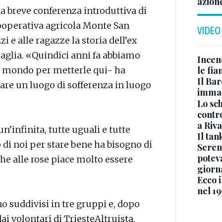
azion
na breve conferenza introduttiva di
cooperativa agricola Monte San
VIDEO
i e alle ragazze la storia dell’ex
saglia. «Quindici anni fa abbiamo
Incen
 il mondo per metterle qui- ha
le fi
Il Bar
are un luogo di sofferenza in luogo
immag
Lo sc
contro
a Riva
n’infinita, tutte uguali e tutte
Il ta
 di noi per stare bene ha bisogno di
Seren
potev
he alle rose piace molto essere
giorn
Ecco i
nel 19
ono suddivisi in tre gruppi e, dopo
ai volontari di TriesteAltruista,