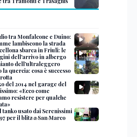
e tra Tramonti e Trasaghis
dio tra Monfalcone e Duino:
amme lambiscono la strada
cellona sbarca in Friuli: le
ini dell'arrivo in albergo
hianto dell’ultraleggero
 la quercia: cosa è successo
rotta
nko del 2014 nel garage del
issimo: «Ecco come
amo resistere per qualche
ata»
l tanko usato dai Serenissimi
97 per il blitz a San Marco