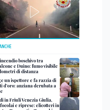
 ANCHE
incendio boschivo tra
lcone e Duino: fumo visibile
lometri di distanza
ge un ispettore e fa razzia di
ti d’oro: anziana derubata a
te
i in Friuli Venezia Giulia,
focolai e riprese: elicotteri in