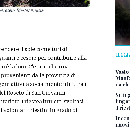
 roseto, Trieste Altruista
endere il sole come turisti
LEGGI
guanti e cesoie per contribuire alla
n è la loro. C’era anche una
Vasto 
ni provenienti dalla provincia di
Monfa
ere attività socialmente utili, tra i
da chi
 del Roseto di San Giovanni
Si fin
lingot
tariato TriesteAltruista, svoltasi
Tries
volontari triestini in grado di
Incend
nuovi 