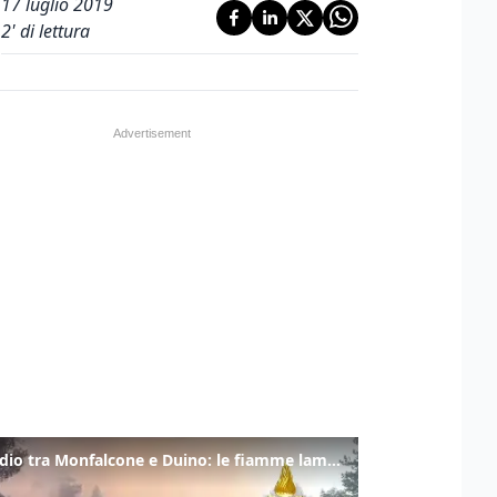
17 luglio 2019
2
' di lettura
Incendio tra Monfalcone e Duino: le fiamme lambiscono la strada