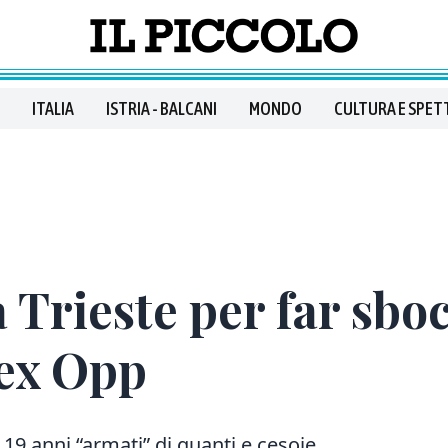
ITALIA
ISTRIA - BALCANI
MONDO
CULTURA E SPET
 Trieste per far sboc
’ex Opp
i 19 anni “armati” di guanti e cesoie