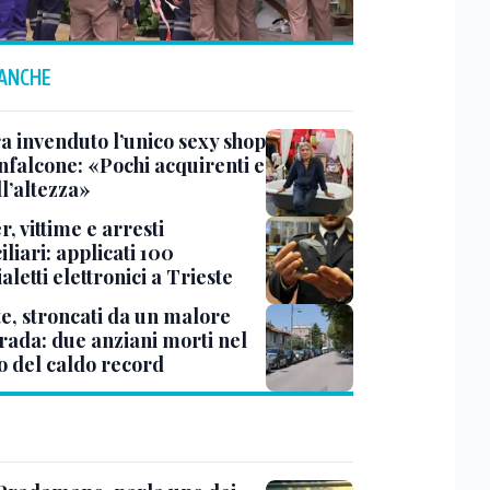
 ANCHE
a invenduto l’unico sexy shop
nfalcone: «Pochi acquirenti e
l’altezza»
r, vittime e arresti
liari: applicati 100
aletti elettronici a Trieste
te, stroncati da un malore
trada: due anziani morti nel
o del caldo record