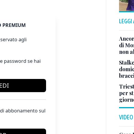
LEGGI
 PREMIUM
Ancor
servato agli
di Mo
non al
e password se hai
Stalke
domici
bracci
EDI
Tries
per s
giorn
te di abbonamento sul
VIDEO