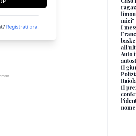
Caso 
OP
ragaz
limona
miei"
t?
Registrati ora
.
I mes
Franc
basket
all’ul
Auto 
autos
Il gi
Polizi
Raiola
Il pre
confe
l'iden
nome