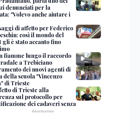
Pradamano, parla uno dei
zi denunciati per la
ta: "Volevo anche aiutare i
saggi di affetto per Federico
eschin: così il mondo del
 gli è stato accanto fino
timo
in fiamme lungo il raccordo
tradale a Trebiciano
uramento dei nuovi agenti di
a della scuola "Vincenzo
" di Trieste
fetto di Trieste alla
renza sul protocollo per
tificazione dei cadaveri senza