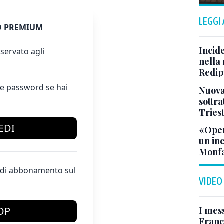
LEGGI
 PREMIUM
Incid
servato agli
nella 
Redipu
e password se hai
Nuova 
sottra
Tries
EDI
«Oper
un in
Monfa
te di abbonamento sul
VIDEO
I mes
OP
Franc