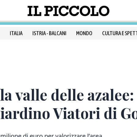
ITALIA
ISTRIA - BALCANI
MONDO
CULTURA E SPET
a valle delle azalee: 
iardino Viatori di G
lione di euro per valorizzare l’area.