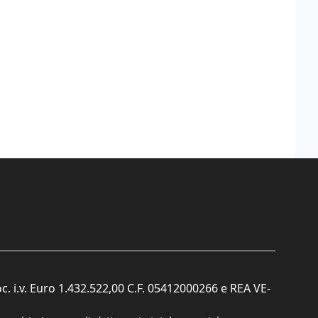
c. i.v. Euro 1.432.522,00 C.F. 05412000266 e REA VE-