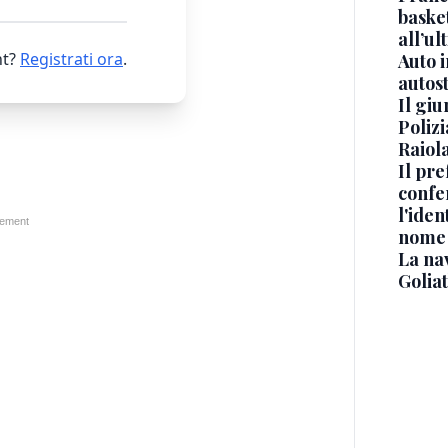
basket
all’ul
t?
Registrati ora
.
Auto 
autos
Il gi
Polizi
Raiola
Il pre
confe
l'iden
nome
La na
Golia