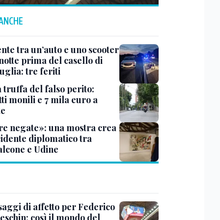
 ANCHE
ente tra un’auto e uno scooter
notte prima del casello di
glia: tre feriti
truffa del falso perito:
tti monili e 7 mila euro a
te
e negate»: una mostra crea
cidente diplomatico tra
lcone e Udine
saggi di affetto per Federico
eschin: così il mondo del