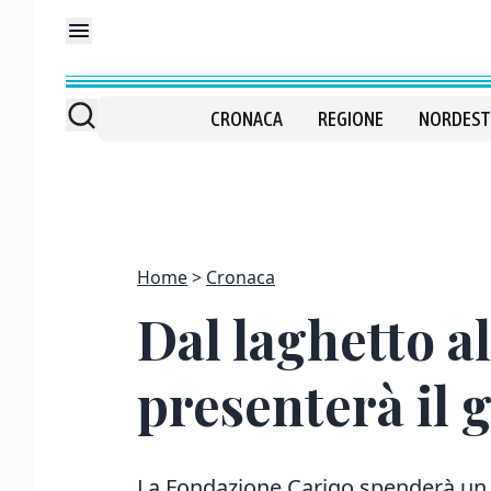
CRONACA
REGIONE
NORDEST
Home
Cronaca
Dal laghetto all
presenterà il g
La Fondazione Carigo spenderà un mi