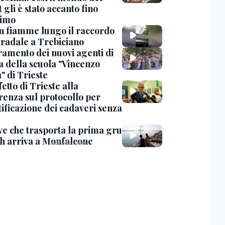
 gli è stato accanto fino
timo
in fiamme lungo il raccordo
tradale a Trebiciano
uramento dei nuovi agenti di
a della scuola "Vincenzo
" di Trieste
fetto di Trieste alla
renza sul protocollo per
tificazione dei cadaveri senza
ve che trasporta la prima gru
th arriva a Monfalcone