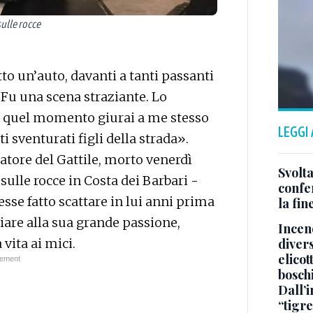
sulle rocce
to un’auto, davanti a tanti passanti
. Fu una scena straziante. Lo
 In quel momento giurai a me stesso
LEGGI
i sventurati figli della strada».
datore del Gattile, morto venerdì
Svolta
ulle rocce in Costa dei Barbari -
confer
esse fatto scattare in lui anni prima
la fin
ciare alla sua grande passione,
Incend
divers
 vita ai mici.
elicot
bosch
Dall’
“tigre