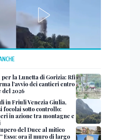
 ANCHE
 per la Lunetta di Gorizia: Rfi
ma l’avvio dei cantieri entro
e del 2026
i in Friuli Venezia Giulia,
i focolai sotto controllo:
teri in azione tra montagne e
i
impero del Duce al mitico
” Esso: ora il muro di largo