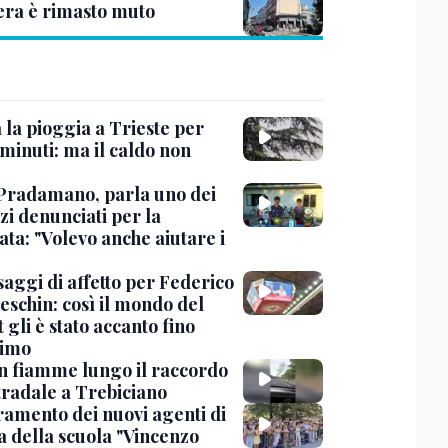
era è rimasto muto
 la pioggia a Trieste per
minuti: ma il caldo non
Pradamano, parla uno dei
zi denunciati per la
ta: "Volevo anche aiutare i
saggi di affetto per Federico
eschin: così il mondo del
 gli è stato accanto fino
timo
in fiamme lungo il raccordo
tradale a Trebiciano
uramento dei nuovi agenti di
a della scuola "Vincenzo