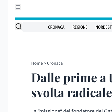
CRONACA
REGIONE
NORDEST
Home
Cronaca
Dalle prime a t
svolta radicale
La “missione” del fondatore del Gat