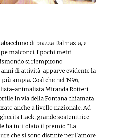
tabacchino di piazza Dalmazia, e
mpe malconci. I pochi metri
 Rismondo si riempirono
nni di attività, apparve evidente la
a più ampia. Così che nel 1996,
alista-animalista Miranda Rotteri,
ortile in via della Fontana chiamata
zzato anche a livello nazionale. Ad
gherita Hack, grande sostenitrice
le ha intitolato il premio “La
gure che si sono distinte per l’amore