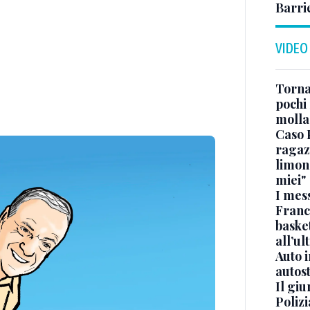
Barri
VIDEO
Torna
pochi 
molla
Caso 
ragaz
limona
miei"
I mes
Franc
basket
all’ul
Auto 
autos
Il gi
Polizi