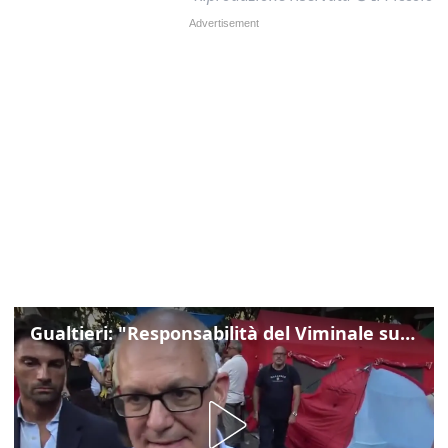
Gualtieri: "Responsabilità del Viminale su Spin Time? La posizione dei partiti è nota"