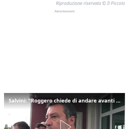
Riproduzione riservata © Il Piccolo
Salvini: "Roggero chiede di andare avanti su norma anti-risarcimenti"