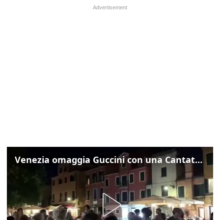
Venezia omaggia Guccini con una Cantata Anarchica in campo Santa Margherita