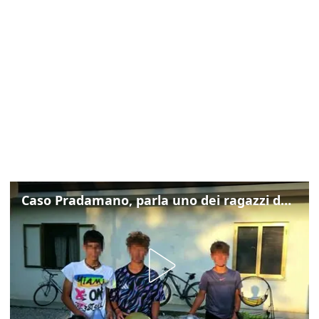
Caso Pradamano, parla uno dei ragazzi denunciati per la limonata: "Volevo anche aiutare i miei"