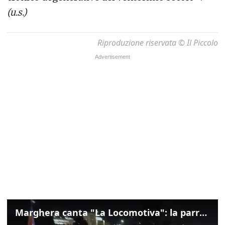
(u.s.)
Riproduzione riservata © Il Piccolo
Marghera canta "La Locomotiva": la parrocchia della Cita ricorda Guccini