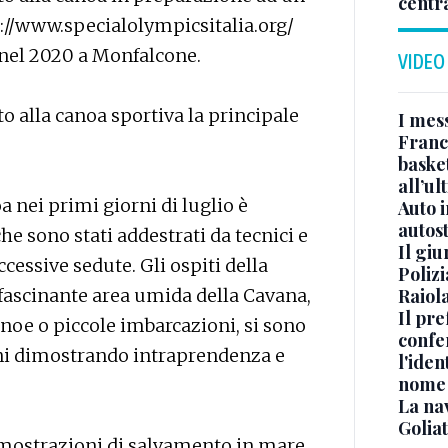
centr
://www.specialolympicsitalia.org/
nel 2020 a Monfalcone.
VIDEO
o alla canoa sportiva la principale
I mes
Franc
basket
all’ul
a nei primi giorni di luglio è
Auto 
autos
he sono stati addestrati da tecnici e
Il gi
ccessive sedute. Gli ospiti della
Polizi
Raiola
fascinante area umida della Cavana,
Il pre
noe o piccole imbarcazioni, si sono
confe
goni dimostrando intraprendenza e
l'iden
nome
La na
Golia
dimostrazioni di salvamento in mare,