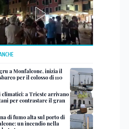
 ANCHE
ru a Monfalcone, inizia il
sbarco per il colosso di 110
 climatici: a Trieste arrivano
tani per contrastare il gran
a di fumo alta sul porto di
lcone: un incendio nella