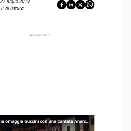
27 luglio 2019
1
' di lettura
Venezia omaggia Guccini con una Cantata Anarchica in campo Santa Margherita