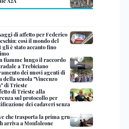
ale A2A
saggi di affetto per Federico
eschin: così il mondo del
 gli è stato accanto fino
timo
in fiamme lungo il raccordo
tradale a Trebiciano
uramento dei nuovi agenti di
a della scuola "Vincenzo
" di Trieste
fetto di Trieste alla
renza sul protocollo per
tificazione dei cadaveri senza
ve che trasporta la prima gru
th arriva a Monfalcone