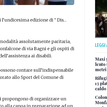
l’undicesima edizione di “ Dis…
modalità assolutamente paritaria,
LEGGI
onfalcone di via Bagni e gli ospiti di
ll’assistenza ai disabili.
Maxi g
lento 
metri
possono contare sull’indispensabile
sorato allo Sport del Comune di
Rifugi
13 pla
caldo
Colonn
 si propongono di organizzare un
Monfa
o alla canoa in preparazione ad un