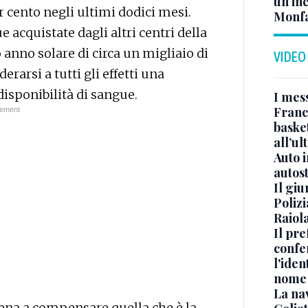
un in
r cento negli ultimi dodici mesi.
Monfa
e acquistate dagli altri centri della
 anno solare di circa un migliaio di
VIDEO
rarsi a tutti gli effetti una
isponibilità di sangue.
I mes
Franc
basket
all’ul
Auto 
autos
Il gi
Polizi
Raiola
Il pre
confe
l'iden
nome
La na
na a compensare quella che è la