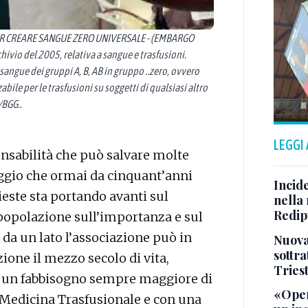
ER CREARE SANGUE ZERO UNIVERSALE - (EMBARGO
ivio del 2005, relativa a sangue e trasfusioni.
l sangue dei gruppi A, B, AB in gruppo ..zero, ovvero
abile per le trasfusioni su soggetti di qualsiasi altro
/BGG..
LEGGI
onsabilità che può salvare molte
aggio che ormai da cinquant’anni
Incid
ieste sta portando avanti sul
nella 
Redipu
la popolazione sull’importanza e sul
 da un lato l’associazione può in
Nuova 
sottra
ione il mezzo secolo di vita,
Tries
 con un fabbisogno sempre maggiore di
«Oper
 Medicina Trasfusionale e con una