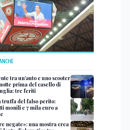
 ANCHE
ente tra un’auto e uno scooter
notte prima del casello di
glia: tre feriti
truffa del falso perito:
tti monili e 7 mila euro a
te
e negate»: una mostra crea