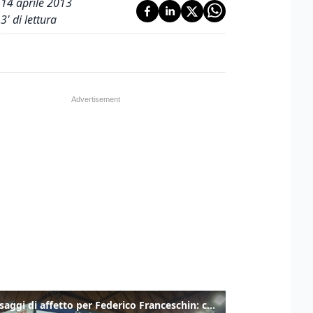
14 aprile 2013
3
' di lettura
I messaggi di affetto per Federico Franceschin: così il mondo del basket gli è stato accanto fino all’ultimo