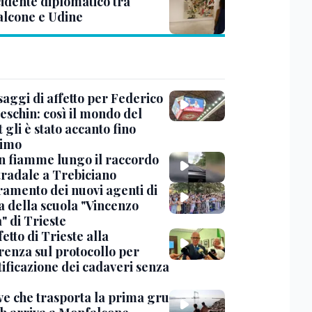
cidente diplomatico tra
lcone e Udine
saggi di affetto per Federico
eschin: così il mondo del
 gli è stato accanto fino
timo
in fiamme lungo il raccordo
tradale a Trebiciano
uramento dei nuovi agenti di
a della scuola "Vincenzo
" di Trieste
fetto di Trieste alla
renza sul protocollo per
tificazione dei cadaveri senza
ve che trasporta la prima gru