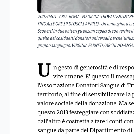
20070401 - CRO - ROMA - MEDICINA:TROVATI ENZIMI P
FINO ALLE ORE 19 DI OGGI 1 APRILE) - Un'immagine d'arch
Scoperti in due batteri gli enzimi capaci di convertire i
quello dei cosiddetti donatori universali perche' utilizz
gruppo sanguigno. VIRGINIA FARNETI / ARCHIVIO-ANSA
U
n gesto di generosità e di resp
vite umane. E’ questo il mess
l’Associazione Donatori Sangue di Tr
territorio, al fine di sensibilizzare 
valore sociale della donazione. Ma se
questo 2013 festeggiare con soddisfaz
dall’altro è costretta a fare i conti
sangue da parte del Dipartimento di