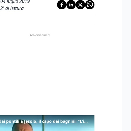
04 luglio 2019
2
' di lettura
Tuffi dai pontili a Jesolo, il capo dei bagnini: "L'impegno di tutti per evitare altre tragedie"