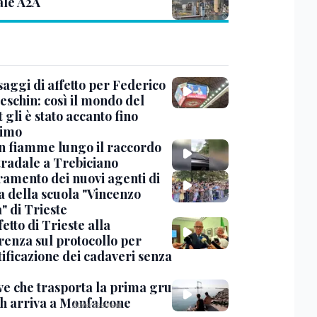
ale A2A
saggi di affetto per Federico
eschin: così il mondo del
 gli è stato accanto fino
timo
in fiamme lungo il raccordo
tradale a Trebiciano
uramento dei nuovi agenti di
a della scuola "Vincenzo
" di Trieste
fetto di Trieste alla
renza sul protocollo per
tificazione dei cadaveri senza
ve che trasporta la prima gru
th arriva a Monfalcone