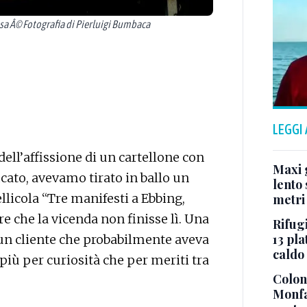
a Â© Fotografia di Pierluigi Bumbaca
LEGGI
ell’affissione di un cartellone con
Maxi g
ficato, avevamo tirato in ballo un
lento 
licola “Tre manifesti a Ebbing,
metri
che la vicenda non finisse lì. Una
Rifugi
13 pla
 un cliente che probabilmente aveva
caldo
più per curiosità che per meriti tra
Colonn
Monfa