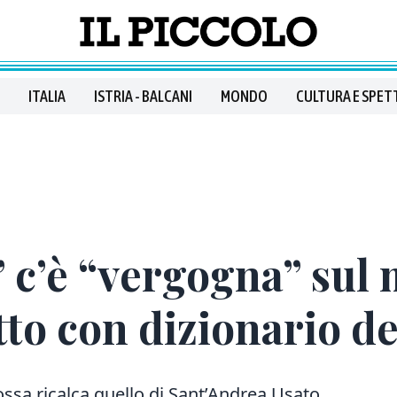
ITALIA
ISTRIA - BALCANI
MONDO
CULTURA E SPET
 c’è “vergogna” sul 
to con dizionario de
Rossa ricalca quello di Sant’Andrea Usato