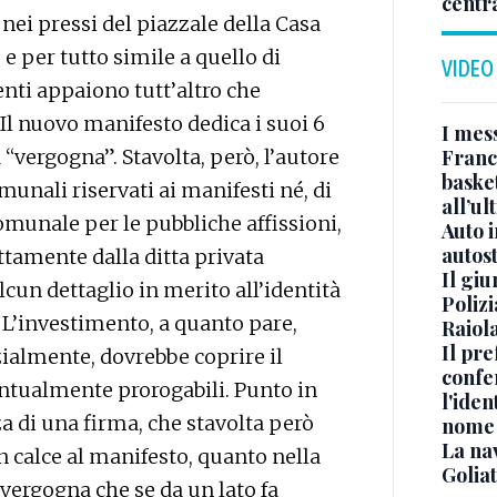
centr
nei pressi del piazzale della Casa
e per tutto simile a quello di
VIDEO
nti appaiono tutt’altro che
Il nuovo manifesto dedica i suoi 6
I mes
 “vergogna”. Stavolta, però, l’autore
Franc
basket
munali riservati ai manifesti né, di
all’ul
munale per le pubbliche affissioni,
Auto 
autos
ttamente dalla ditta privata
Il gi
cun dettaglio in merito all’identità
Polizi
 L’investimento, a quanto pare,
Raiola
Il pre
zialmente, dovrebbe coprire il
confe
ventualmente prorogabili. Punto in
l'iden
a di una firma, che stavolta però
nome
La na
n calce al manifesto, quanto nella
Golia
 vergogna che se da un lato fa