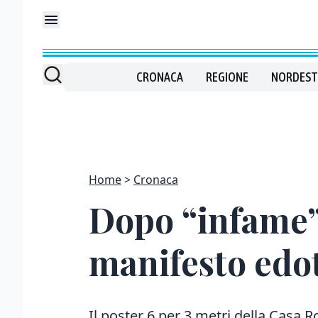
CRONACA
REGIONE
NORDEST
Home
Cronaca
Dopo “infame”
manifesto edot
Il poster 6 per 3 metri della Casa 