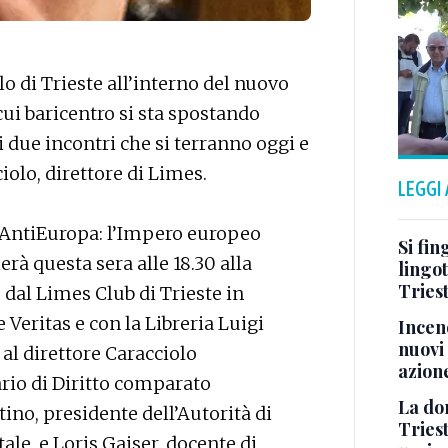
o di Trieste all’interno del nuovo
cui baricentro si sta spostando
i due incontri che si terranno oggi e
olo, direttore di Limes.
LEGGI
’AntiEuropa: l’Impero europeo
Si fin
ierà questa sera alle 18.30 alla
lingot
Tries
dal Limes Club di Trieste in
 Veritas e con la Libreria Luigi
Incend
nuovi 
 al direttore Caracciolo
azion
rio di Diritto comparato
La don
tino, presidente dell’Autorità di
Tries
ale, e Loris Gaiser, docente di