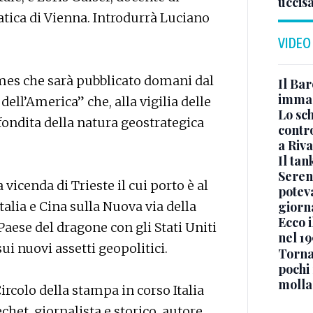
uccis
ica di Vienna. Introdurrà Luciano
VIDEO
Limes che sarà pubblicato domani dal
Il Bar
immag
ell’America” che, alla vigilia delle
Lo sc
fondita della natura geostrategica
contro
a Riva
Il ta
Seren
 vicenda di Trieste il cui porto è al
potev
giorn
alia e Cina sulla Nuova via della
Ecco i
 Paese del dragone con gli Stati Uniti
nel 19
ui nuovi assetti geopolitici.
Torna
pochi 
molla
Circolo della stampa in corso Italia
chet, giornalista e storico, autore