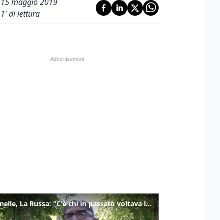
15 maggio 2019
1
' di lettura
Marcinelle, La Russa: "C'è chi in passato voltava le spalle a Marcinelle"