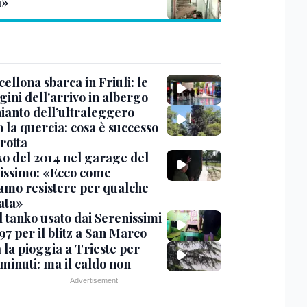
a»
cellona sbarca in Friuli: le
ini dell'arrivo in albergo
hianto dell’ultraleggero
 la quercia: cosa è successo
rotta
nko del 2014 nel garage del
issimo: «Ecco come
amo resistere per qualche
ata»
l tanko usato dai Serenissimi
97 per il blitz a San Marco
 la pioggia a Trieste per
minuti: ma il caldo non