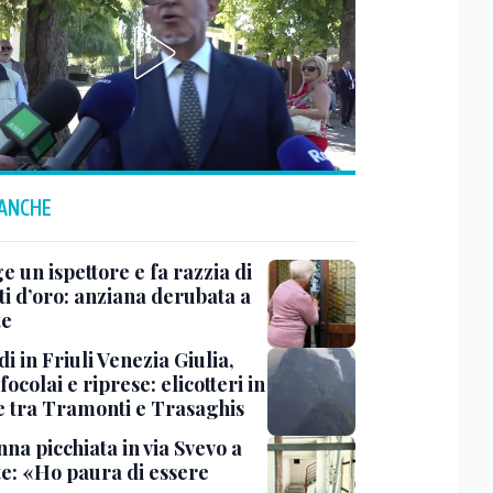
 ANCHE
ge un ispettore e fa razzia di
ti d’oro: anziana derubata a
te
i in Friuli Venezia Giulia,
focolai e riprese: elicotteri in
e tra Tramonti e Trasaghis
na picchiata in via Svevo a
te: «Ho paura di essere