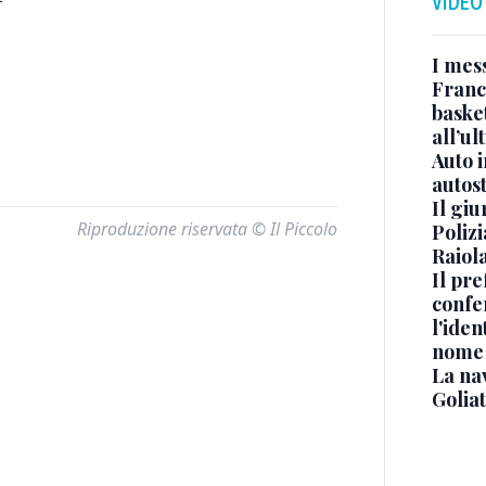
—
VIDEO
I mes
Franc
basket
all’ul
Auto 
autos
Il gi
Riproduzione riservata © Il Piccolo
Polizi
Raiola
Il pre
confe
l'iden
nome
La na
Golia