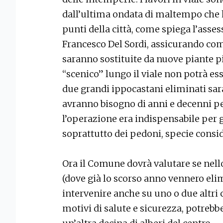
dall’ultima ondata di maltempo che h
punti della città, come spiega l’ass
Francesco Del Sordi, assicurando co
saranno sostituite da nuove piante più
“scenico” lungo il viale non potrà ess
due grandi ippocastani eliminati sar
avranno bisogno di anni e decenni p
l’operazione era indispensabile per ga
soprattutto dei pedoni, specie consi
Ora il Comune dovrà valutare se nello
(dove già lo scorso anno vennero eli
intervenire anche su uno o due altri c
motivi di salute e sicurezza, potre