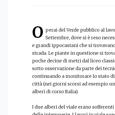
O
perai del Verde pubblico al lavo
Settembre, dove si è reso neces
e grandi ippocastani che si trovavano
strada. Le piante in questione si trova
poche decine di metri dal liceo class
sotto osservazione da parte dei tecn
continuando a monitorare lo stato di s
città (nei giorni scorsi ad esempio un
alberi di corso Italia).
I due alberi del viale erano sofferenti
delle intemperie. I lavori in viale so