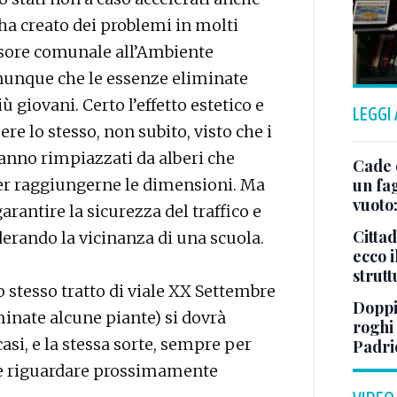
a creato dei problemi in molti
essore comunale all’Ambiente
munque che le essenze eliminate
 giovani. Certo l’effetto estetico e
LEGGI
ere lo stesso, non subito, visto che i
anno rimpiazzati da alberi che
Cade 
er raggiungerne le dimensioni. Ma
un fa
vuoto
rantire la sicurezza del traffico e
Cittad
derando la vicinanza di una scuola.
ecco i
strut
 stesso tratto di viale XX Settembre
Doppi
minate alcune piante) si dovrà
roghi
asi, e la stessa sorte, sempre per
Padri
bbe riguardare prossimamente