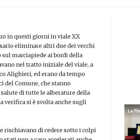
ro in questi giorni in viale XX
sario eliminare altri due dei vecchi
 sul marciapiede ai bordi della
vano nel tratto iniziale del viale, a
ico Alighieri, ed erano da tempo
ici del Comune, che stanno
alute di tutte le alberature della
a verifica si è svolta anche sugli
 e rischiavano di cedere sotto i colpi
no stati non a caso accelerati anche