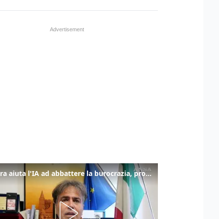
La fibra aiuta l'IA ad abbattere la burocrazia, progetto pilota in Veneto