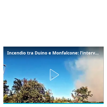
Incendio tra Duino e Monfalcone: l’intervento dei vigili del fuoco