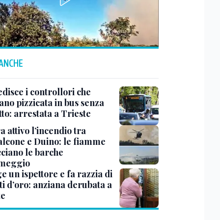
 ANCHE
disce i controllori che
ano pizzicata in bus senza
tto: arrestata a Trieste
 attivo l’incendio tra
lcone e Duino: le fiamme
ciano le barche
rmeggio
ge un ispettore e fa razzia di
ti d’oro: anziana derubata a
te