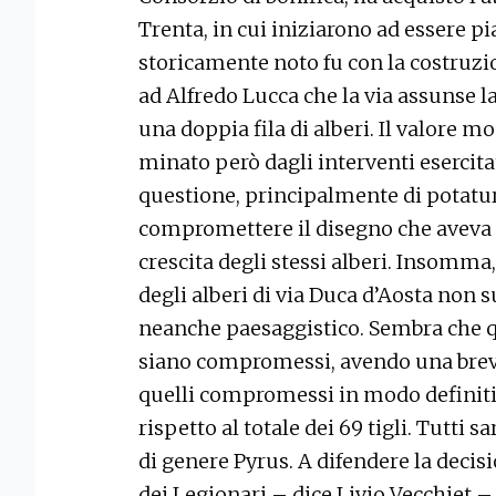
Trenta, in cui iniziarono ad essere pi
storicamente noto fu con la costruzio
ad Alfredo Lucca che la via assunse la 
una doppia fila di alberi. Il valore 
minato però dagli interventi esercita
questione, principalmente di potatu
compromettere il disegno che aveva il
crescita degli stessi alberi. Insomma
degli alberi di via Duca d’Aosta non s
neanche paesaggistico. Sembra che qu
siano compromessi, avendo una breve
quelli compromessi in modo definiti
rispetto al totale dei 69 tigli. Tutti
di genere Pyrus. A difendere la decis
dei Legionari – dice Livio Vecchiet – 