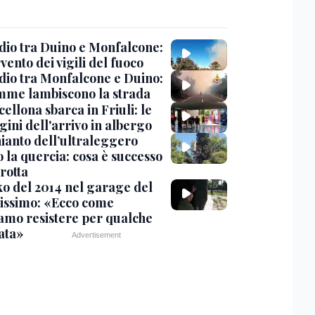
dio tra Duino e Monfalcone:
rvento dei vigili del fuoco
dio tra Monfalcone e Duino:
amme lambiscono la strada
cellona sbarca in Friuli: le
ini dell'arrivo in albergo
hianto dell’ultraleggero
 la quercia: cosa è successo
rotta
nko del 2014 nel garage del
issimo: «Ecco come
amo resistere per qualche
ata»