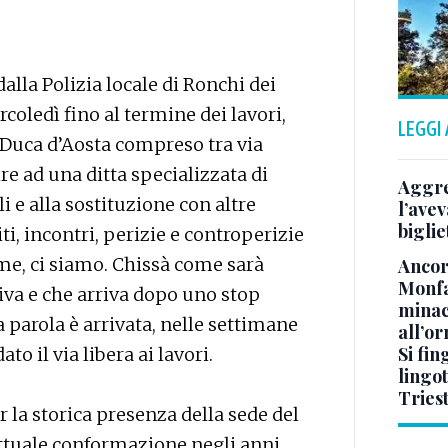
alla Polizia locale di Ronchi dei
rcoledì fino al termine dei lavori,
LEGGI
ia Duca d’Aosta compreso tra via
e ad una ditta specializzata di
Aggre
i e alla sostituzione con altre
l’avev
biglie
i, incontri, perizie e controperizie
rme, ci siamo. Chissà come sarà
Ancora
Monfa
iva e che arriva dopo uno stop
minac
ma parola è arrivata, nelle settimane
all’o
Si fin
o il via libera ai lavori.
lingot
Tries
r la storica presenza della sede del
’attuale conformazione negli anni