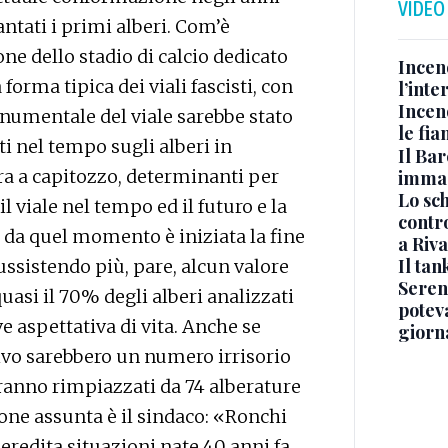
VIDEO
antati i primi alberi. Com’è
ne dello stadio di calcio dedicato
Incen
forma tipica dei viali fascisti, con
l’inte
Incen
monumentale del viale sarebbe stato
le fi
ti nel tempo sugli alberi in
Il Bar
ra a capitozzo, determinanti per
immag
Lo sc
 viale nel tempo ed il futuro e la
contro
, da quel momento è iniziata la fine
a Riva
Il ta
ussistendo più, pare, alcun valore
Seren
asi il 70% degli alberi analizzati
potev
 aspettativa di vita. Anche se
giorn
vo sarebbero un numero irrisorio
 saranno rimpiazzati da 74 alberature
ione assunta è il sindaco: «Ronchi
eredita situazioni nate 40 anni fa,