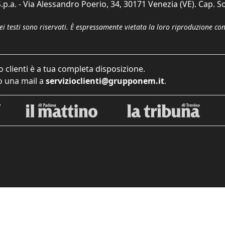
p.a. - Via Alessandro Poerio, 34, 30171 Venezia (VE). Cap. So
dei testi sono riservati. È espressamente vietata la loro riproduzione co
o clienti è a tua completa disposizione.
 una mail a
servizioclienti@grupponem.it
.
iva sulla raccolta
Le tue preferenze relative alla priva