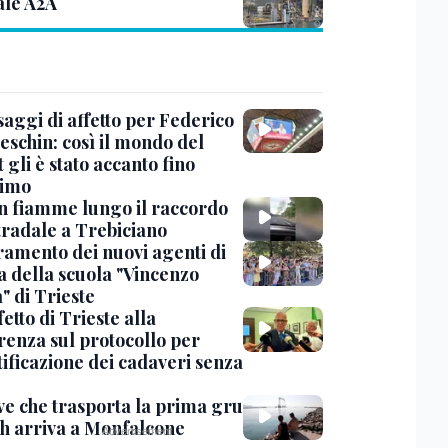
ale A2A
saggi di affetto per Federico
eschin: così il mondo del
 gli è stato accanto fino
timo
in fiamme lungo il raccordo
tradale a Trebiciano
uramento dei nuovi agenti di
a della scuola "Vincenzo
" di Trieste
fetto di Trieste alla
renza sul protocollo per
tificazione dei cadaveri senza
ve che trasporta la prima gru
th arriva a Monfalcone