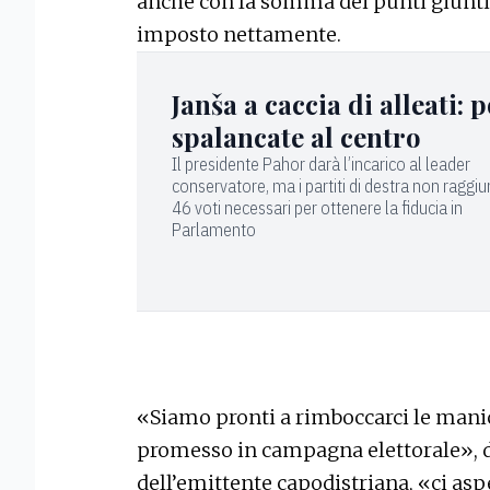
anche con la somma dei punti giunti d
imposto nettamente.
Janša a caccia di alleati: 
spalancate al centro
Il presidente Pahor darà l’incarico al leader
conservatore, ma i partiti di destra non raggi
46 voti necessari per ottenere la fiducia in
Parlamento
«Siamo pronti a rimboccarci le manich
promesso in campagna elettorale», d
dell’emittente capodistriana, «ci asp