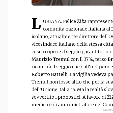
L
UBIANA.
Felice Žiža
rappresente
comunità nazionale italiana al 
isolano, attualmente direttore dell'
vicesindaco italiano della stessa cit
così a coprire il seggio garantito, co
Maurizio Tremul
con il 37%, terzo
Br
ricoprirà il seggio che dall’indipend
Roberto Battelli
. La vigilia vedeva 
Tremul non fosse altro che per la sua
dell’Unione Italiana. Ma la realtà sl
sovvertito i pronostici. A favore di Ž
medico e di amministratore del Comu