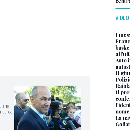
centr
VIDEO
I mes
Franc
basket
all’ul
Auto 
autos
Il gi
Polizi
Raiola
Il pre
confe
l'iden
ti, ma
nome
 ricerca
La na
Golia