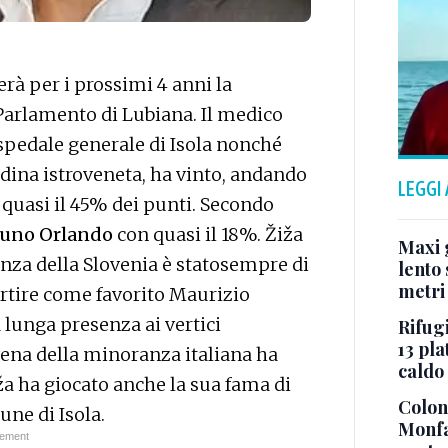
rà per i prossimi 4 anni la
Parlamento di Lubiana. Il medico
Ospedale generale di Isola nonché
tadina istroveneta, ha vinto, andando
LEGGI
n quasi il 45% dei punti. Secondo
uno Orlando
con quasi il 18%. Žiža
Maxi g
enza della Slovenia è statosempre di
lento 
metri
partire come favorito Maurizio
 lunga presenza ai vertici
Rifugi
13 pla
ovena della minoranza italiana ha
caldo
iža ha giocato anche la sua fama di
Colonn
ne di Isola.
Monfa