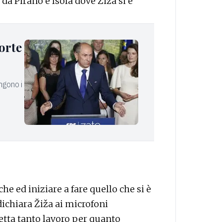
a Pirano e Isola dove Žiža si è
porte
ungono i
e ed iniziare a fare quello che si è
ichiara Žiža ai microfoni
etta tanto lavoro per quanto