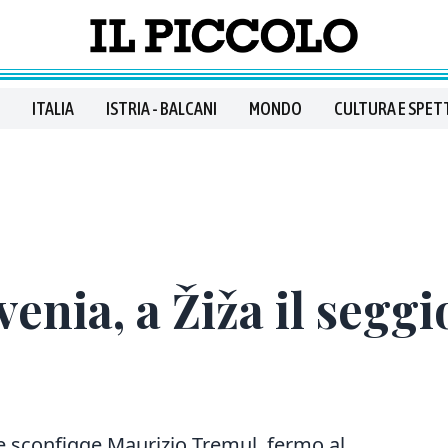
ITALIA
ISTRIA - BALCANI
MONDO
CULTURA E SPET
venia, a Žiža il segg
 e sconfigge Maurizio Tremul, fermo al