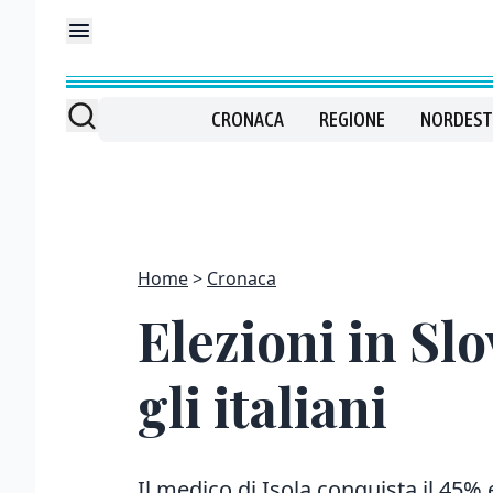
CRONACA
REGIONE
NORDEST
Home
Cronaca
Elezioni in Slo
gli italiani
Il medico di Isola conquista il 45%