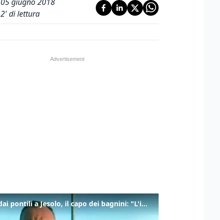
05 giugno 2018
2
' di lettura
Tuffi dai pontili a Jesolo, il capo dei bagnini: "L'impegno di tutti per evitare altre tragedie"