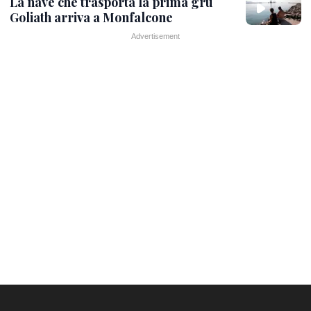
La nave che trasporta la prima gru
Goliath arriva a Monfalcone