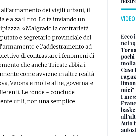
nostr
 all’armamento dei vigili urbani, il
VIDEO
 e alza il tiro. Lo fa inviando un
Dipiazza. «Malgrado la contrarietà
Ecco i
eputato e segretario provinciale del
nel 19
e l’armamento e l’addestramento ad
Torna
biettivo di contrastare i fenomeni di
pochi 
molla
momento che anche Trieste abbia i
Caso 
tamente come avviene in altre realtà
ragaz
va, Verona e molte altre, governate
limona
miei"
fferenti. Le ronde - conclude
I mes
mente utili, non una semplice
Franc
basket
all’ul
Auto 
autos