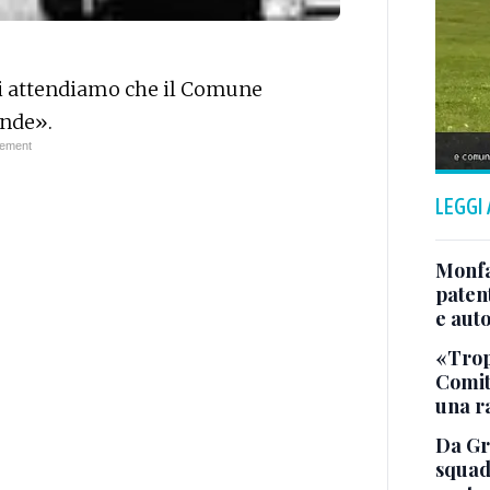
ci attendiamo che il Comune
onde».
LEGGI
Monfa
patent
e aut
«Tropp
Comit
una r
Da Gra
squad