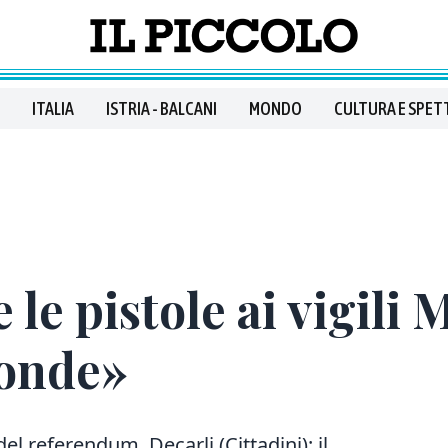
ITALIA
ISTRIA - BALCANI
MONDO
CULTURA E SPET
le pistole ai vigili
ronde»
 del referendum. Decarli (Cittadini): il