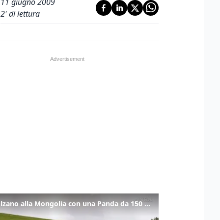
11 giugno 2009
2
' di lettura
Da Bolzano alla Mongolia con una Panda da 150 euro