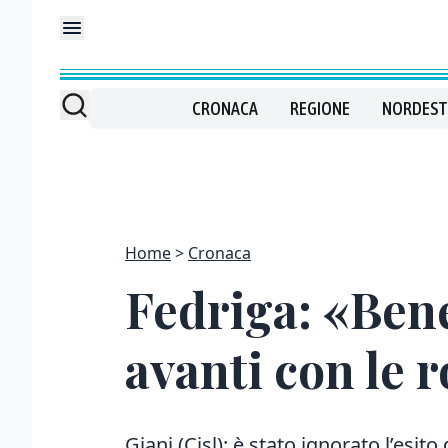
CRONACA
REGIONE
NORDEST
Home
Cronaca
Fedriga: «Bene 
avanti con le 
Giani (Cisl): è stato ignorato l’esito