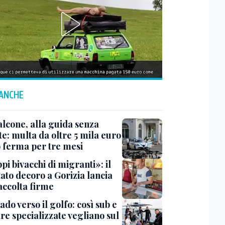
 ANCHE
lcone, alla guida senza
e: multa da oltre 5 mila euro
o ferma per tre mesi
i bivacchi di migranti»: il
ato decoro a Gorizia lancia
accolta firme
do verso il golfo: così sub e
re specializzate vegliano sul