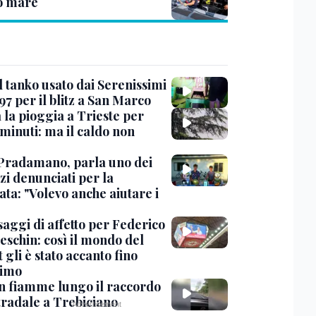
o mare
l tanko usato dai Serenissimi
97 per il blitz a San Marco
 la pioggia a Trieste per
minuti: ma il caldo non
Pradamano, parla uno dei
zi denunciati per la
ta: "Volevo anche aiutare i
saggi di affetto per Federico
eschin: così il mondo del
 gli è stato accanto fino
timo
in fiamme lungo il raccordo
tradale a Trebiciano