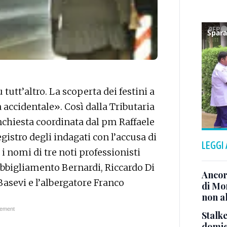
tt’altro. La scoperta dei festini a
ia accidentale». Così dalla Tributaria
inchiesta coordinata dal pm Raffaele
egistro degli indagati con l’accusa di
LEGGI
 nomi di tre noti professionisti
’abbigliamento Bernardi, Riccardo Di
Ancor
sevi e l’albergatore Franco
di Mo
non al
Stalke
domici