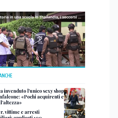
Sparatoria in una scuola in Thailandia, i soccorsi sul posto
 ANCHE
a invenduto l’unico sexy shop
nfalcone: «Pochi acquirenti e
l’altezza»
r, vittime e arresti
liari: applicati 100