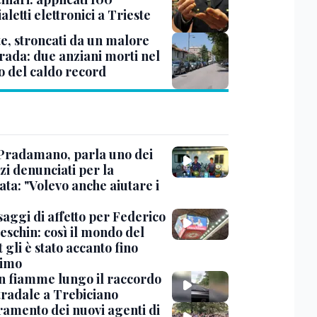
aletti elettronici a Trieste
te, stroncati da un malore
trada: due anziani morti nel
o del caldo record
Pradamano, parla uno dei
zi denunciati per la
ta: "Volevo anche aiutare i
saggi di affetto per Federico
eschin: così il mondo del
 gli è stato accanto fino
timo
in fiamme lungo il raccordo
tradale a Trebiciano
uramento dei nuovi agenti di