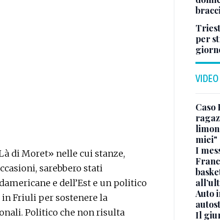
bracci
Tries
per s
giorn
VIDEO
Caso 
ragaz
limona
miei"
I mes
Là di Moret» nelle cui stanze,
Franc
casioni, sarebbero stati
basket
all’ul
udamericane e dell’Est e un politico
Auto 
 in Friuli per sostenere la
autos
nali. Politico che non risulta
Il gi