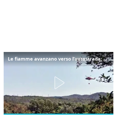
Le fiamme avanzano verso l’autostrada: canadair in azione tra Monfalcone e Duino