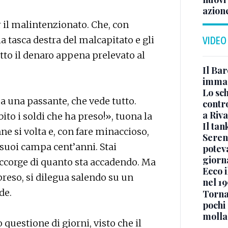
azion
r il malintenzionato. Che, con
la tasca destra del malcapitato e gli
VIDEO
tto il denaro appena prelevato al
Il Bar
immag
Lo sc
a una passante, che vede tutto.
contro
a Riva
ito i soldi che ha preso!», tuona la
Il ta
ne si volta e, con fare minaccioso,
Seren
..i suoi campa cent’anni. Stai
potev
giorn
accorge di quanto sta accadendo. Ma
Ecco i
rpreso, si dilegua salendo su un
nel 19
de.
Torna
pochi 
molla
 questione di giorni, visto che il