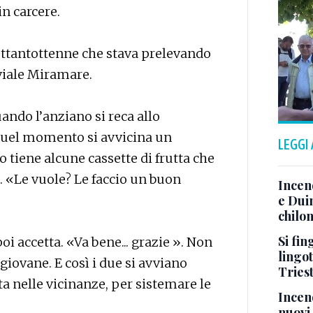
in carcere.
 ottantottenne che stava prelevando
viale Miramare.
ando l’anziano si reca allo
 quel momento si avvicina un
LEGGI
 tiene alcune cassette di frutta che
. «Le vuole? Le faccio un buon
Incen
e Duin
chilom
Si fin
oi accetta. «Va bene... grazie ». Non
lingot
giovane. E così i due si avviano
Tries
ta nelle vicinanze, per sistemare le
Incend
nuovi 