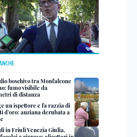
 ANCHE
dio boschivo tra Monfalcone
o: fumo visibile da
etri di distanza
ge un ispettore e fa razzia di
ti d’oro: anziana derubata a
te
i in Friuli Venezia Giulia,
focolai e riprese: elicotteri in