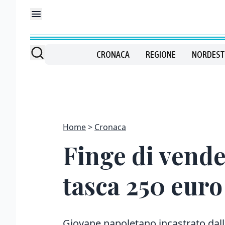
CRONACA
REGIONE
NORDEST
Home
Cronaca
Finge di vender
tasca 250 euro
Giovane napoletano incastrato dall