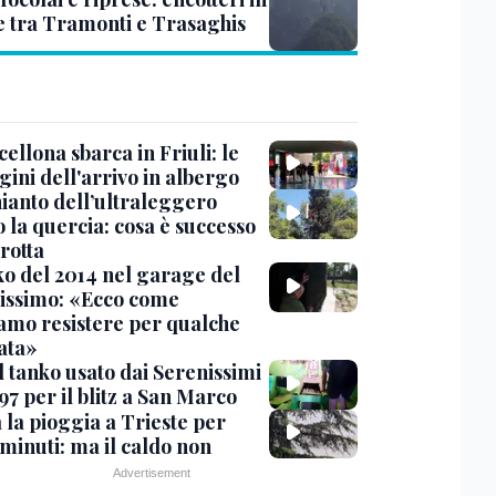
e tra Tramonti e Trasaghis
cellona sbarca in Friuli: le
ini dell'arrivo in albergo
hianto dell’ultraleggero
 la quercia: cosa è successo
rotta
nko del 2014 nel garage del
issimo: «Ecco come
amo resistere per qualche
ata»
l tanko usato dai Serenissimi
97 per il blitz a San Marco
 la pioggia a Trieste per
minuti: ma il caldo non