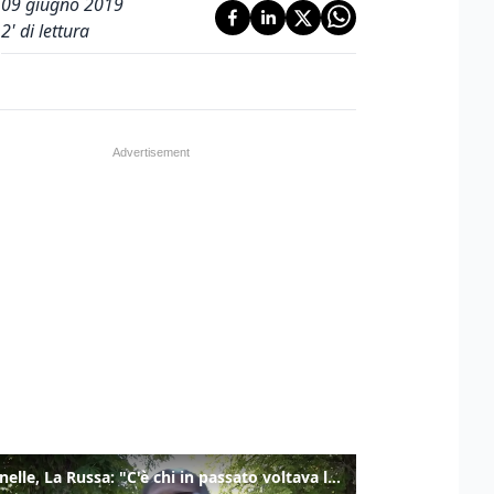
09 giugno 2019
2
' di lettura
Marcinelle, La Russa: "C'è chi in passato voltava le spalle a Marcinelle"