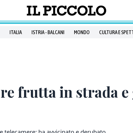
ITALIA
ISTRIA - BALCANI
MONDO
CULTURA E SPET
e frutta in strada e g
e telecamere: ha avvicinato e derubato