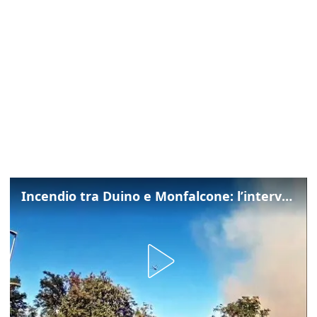
Incendio tra Duino e Monfalcone: l’intervento dei vigili del fuoco