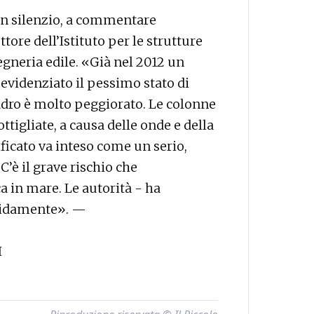
in silenzio, a commentare
tore dell’Istituto per le strutture
egneria edile. «Già nel 2012 un
evidenziato il pessimo stato di
quadro è molto peggiorato. Le colonne
tigliate, a causa delle onde e della
erificato va inteso come un serio,
’è il grave rischio che
 in mare. Le autorità - ha
pidamente». —
I