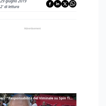
29 giugno 2019
2
' di lettura
Gualtieri: "Responsabilità del Viminale su Spin Time? La posizione dei partiti è nota"