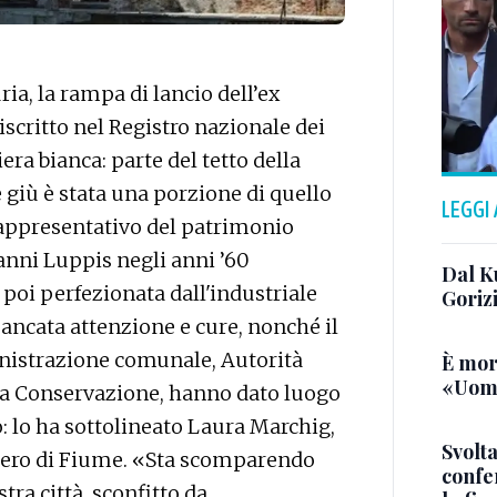
ria, la rampa di lancio dell’ex
scritto nel Registro nazionale dei
era bianca: parte del tetto della
e giù è stata una porzione di quello
LEGGI
rappresentativo del patrimonio
anni Luppis negli anni ’60
Dal K
 poi perfezionata dall'industriale
Goriz
ancata attenzione e cure, nonché il
inistrazione comunale, Autorità
È mor
«Uomo
la Conservazione, hanno dato luogo
: lo ha sottolineato Laura Marchig,
Svolta
ibero di Fiume. «Sta scomparendo
confer
tra città, sconfitto da