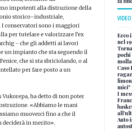
la fin
mo impotenti alla distruzione della
onio storico–industriale,
VIDEO
 I conservatori sono i maggiori
la per tutelare e valorizzare l’ex
Ecco i
nel 19
hig - che gli addetti ai lavori
Torna
re un impianto che sta seguendo il
pochi 
Fenice, che si sta sbriciolando, o al
molla
Caso 
tellato per fare posto a un
ragaz
limona
miei"
I mes
is Vukorepa, ha detto di non poter
Franc
a costruzione. «Abbiamo le mani
basket
all’ul
ssiamo muoverci fino a che il
Auto 
 deciderà in merito».
autos