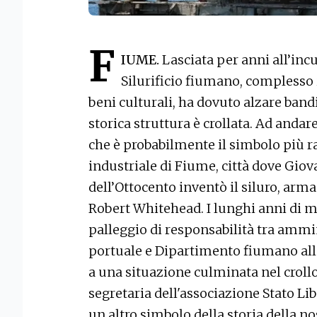
F
IUME.
Lasciata per anni all’incu
Silurificio fiumano, complesso i
beni culturali, ha dovuto alzare bandi
storica struttura è crollata. Ad andar
che è probabilmente il simbolo più 
industriale di Fiume, città dove Giov
dell’Ottocento inventò il siluro, arma
Robert Whitehead. I lunghi anni di m
palleggio di responsabilità tra amm
portuale e Dipartimento fiumano al
a una situazione culminata nel crollo
segretaria dell'associazione Stato L
un altro simbolo della storia della nos