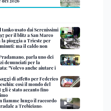
e del 2026
l tanko usato dai Serenissimi
97 per il blitz a San Marco
 la pioggia a Trieste per
minuti: ma il caldo non
Pradamano, parla uno dei
zi denunciati per la
ta: "Volevo anche aiutare i
saggi di affetto per Federico
eschin: così il mondo del
 gli è stato accanto fino
timo
in fiamme lungo il raccordo
tradale a Trebiciano