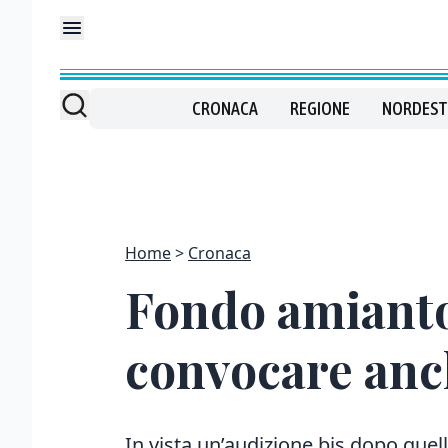
CRONACA
REGIONE
NORDEST
Home
Cronaca
Fondo amianto
convocare anch
In vista un’audizione bis dopo quel