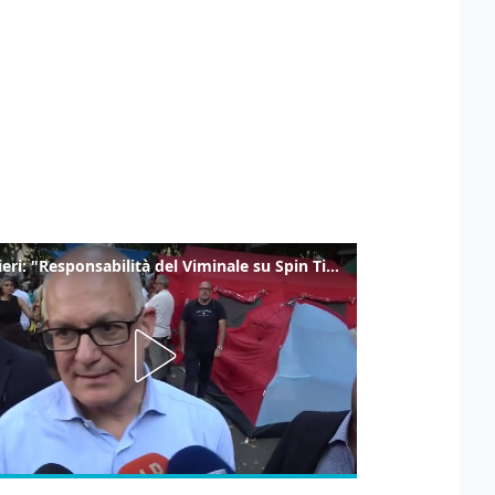
Gualtieri: "Responsabilità del Viminale su Spin Time? La posizione dei partiti è nota"