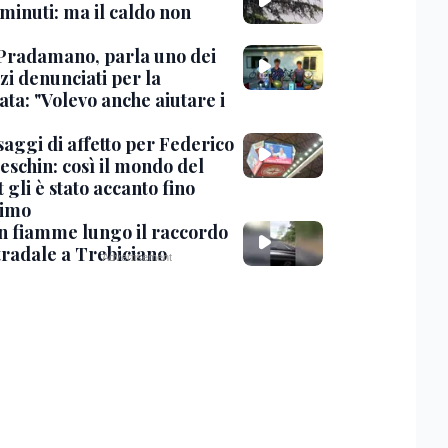
minuti: ma il caldo non
Pradamano, parla uno dei
zi denunciati per la
ta: "Volevo anche aiutare i
saggi di affetto per Federico
eschin: così il mondo del
 gli è stato accanto fino
timo
in fiamme lungo il raccordo
tradale a Trebiciano