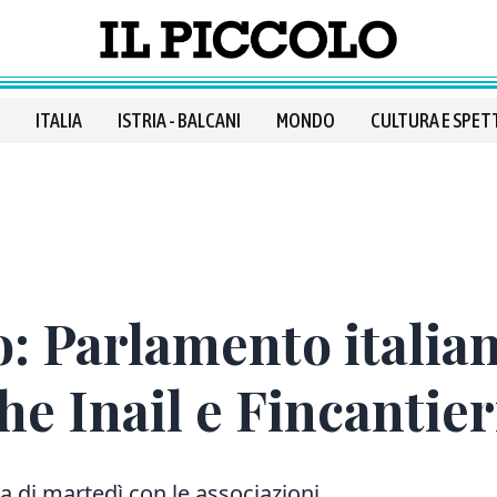
ITALIA
ISTRIA - BALCANI
MONDO
CULTURA E SPET
: Parlamento italian
e Inail e Fincantier
la di martedì con le associazioni