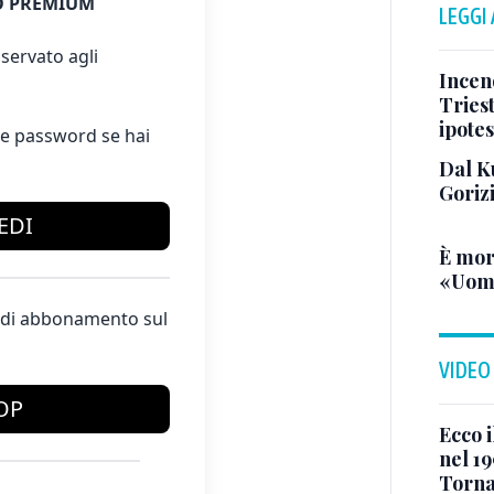
 PREMIUM
LEGGI
servato agli
Incend
Triest
ipotes
e password se hai
Dal K
Goriz
EDI
È mor
«Uomo
te di abbonamento sul
VIDEO
OP
Ecco i
nel 19
Torna