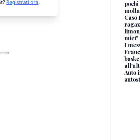
t?
Registrati ora
.
pochi 
molla
Caso 
ragaz
limona
miei"
I mes
Franc
basket
all’ul
Auto 
autos