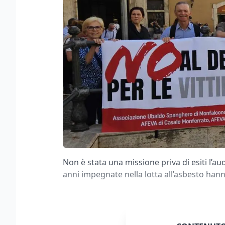
Non è stata una missione priva di esiti l’a
anni impegnate nella lotta all’asbesto hann