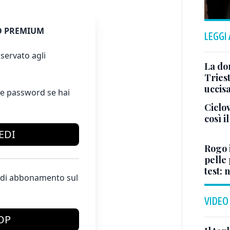
 PREMIUM
LEGGI
servato agli
La don
Tries
uccis
e password se hai
Ciclov
così i
EDI
Rogo i
pelle 
test:
te di abbonamento sul
VIDEO
OP