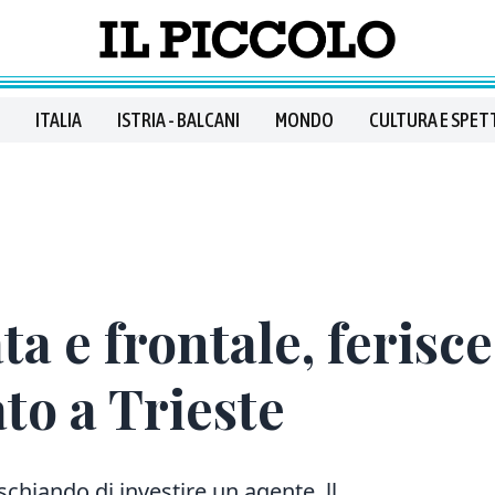
ITALIA
ISTRIA - BALCANI
MONDO
CULTURA E SPET
ta e frontale, ferisc
to a Trieste
rischiando di investire un agente. ll