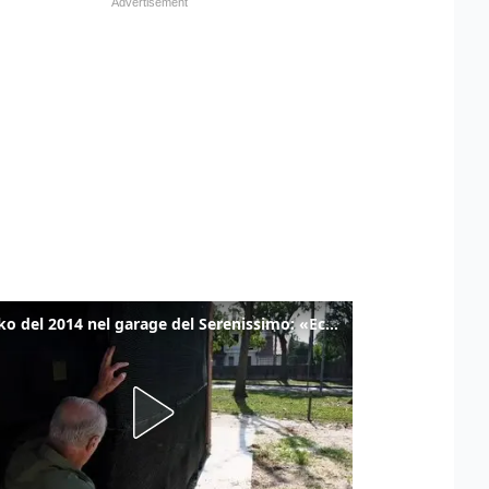
Il tanko del 2014 nel garage del Serenissimo: «Ecco come potevamo resistere per qualche giornata»