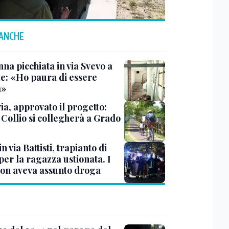
 ANCHE
na picchiata in via Svevo a
te: «Ho paura di essere
a»
ia, approvato il progetto:
l Collio si collegherà a Grado
n via Battisti, trapianto di
per la ragazza ustionata. I
 non aveva assunto droga