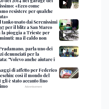
nko del 2014 nel garage del
issimo: «Ecco come
amo resistere per qualche
ata»
l tanko usato dai Serenissimi
97 per il blitz a San Marco
 la pioggia a Trieste per
minuti: ma il caldo non
Pradamano, parla uno dei
zi denunciati per la
ta: "Volevo anche aiutare i
saggi di affetto per Federico
eschin: così il mondo del
 gli è stato accanto fino
timo