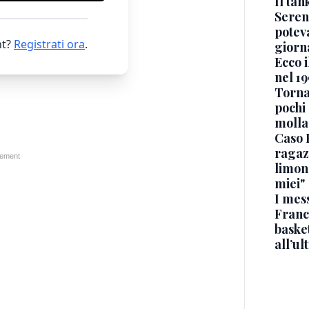
Il ta
Seren
potev
t?
Registrati ora
.
giorn
Ecco i
nel 19
Torna
pochi 
molla
Caso 
ragaz
limona
miei"
I mes
Franc
basket
all’ul