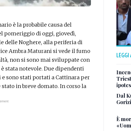
rio è la probabile causa del
l pomeriggio di oggi, giovedì,
e delle Noghere, alla periferia di
ttrice Ambra Maturani si vede il fumo
LEGGI
altà, non si sono mai sviluppate con
 è stata notevole. Due dipendenti
Incend
e sono stati portati a Cattinara per
Triest
ipotes
è stato in breve domato. In corso la
Dal K
Goriz
È mor
«Uomo