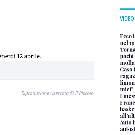
VIDEO
Ecco i
nel 19
Torna
pochi 
nerdì 12 aprile.
molla
Caso 
ragaz
limona
miei"
Riproduzione riservata © Il Piccolo
I mes
Franc
basket
all’ul
Auto 
autos