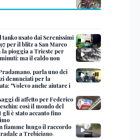
l tanko usato dai Serenissimi
97 per il blitz a San Marco
 la pioggia a Trieste per
minuti: ma il caldo non
Pradamano, parla uno dei
zi denunciati per la
ta: "Volevo anche aiutare i
saggi di affetto per Federico
eschin: così il mondo del
 gli è stato accanto fino
timo
in fiamme lungo il raccordo
tradale a Trebiciano