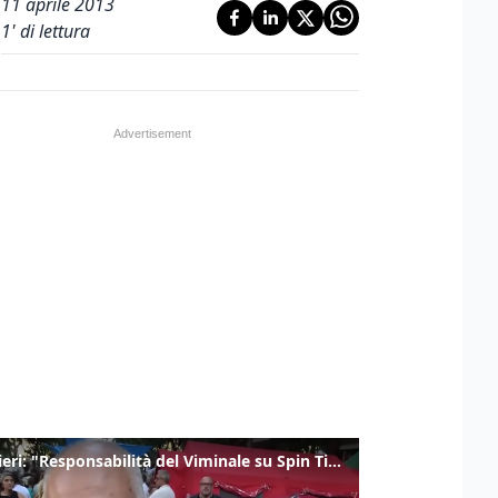
11 aprile 2013
1
' di lettura
Gualtieri: "Responsabilità del Viminale su Spin Time? La posizione dei partiti è nota"