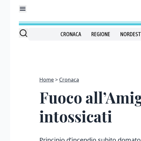
CRONACA
REGIONE
NORDEST
Home
Cronaca
Fuoco all’Amig
intossicati
Principio d’incendio subito domato 