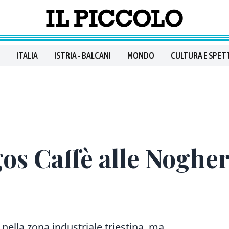
ITALIA
ISTRIA - BALCANI
MONDO
CULTURA E SPET
os Caffè alle Nogher
nella zona industriale triestina, ma