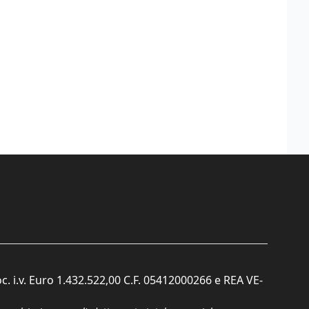
c. i.v. Euro 1.432.522,00 C.F. 05412000266 e REA VE-