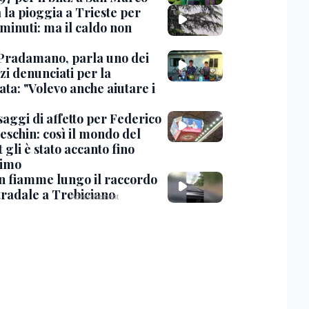
 la pioggia a Trieste per
minuti: ma il caldo non
Pradamano, parla uno dei
zi denunciati per la
ta: "Volevo anche aiutare i
saggi di affetto per Federico
eschin: così il mondo del
 gli è stato accanto fino
timo
in fiamme lungo il raccordo
tradale a Trebiciano