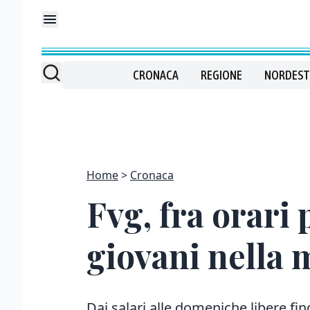
CRONACA
REGIONE
NORDEST
Home
Cronaca
Fvg, fra orari 
giovani nella 
Dai salari alle domeniche libere fino