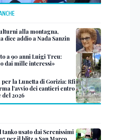
 ANCHE
ulturni alla montagna,
ia dice addio a Nada Sanzin
to a 90 anni Luigi Treu:
 dai mille interessi»
 per la Lunetta di Gorizia: Rfi
ma l’avvio dei cantieri entro
e del 2026
l tanko usato dai Serenissimi
97 per il blitz a San Marco