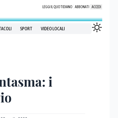
LEGGI IL QUOTIDIANO
ABBONATI
ACCEDI
TACOLI
SPORT
VIDEO LOCALI
antasma: i
io