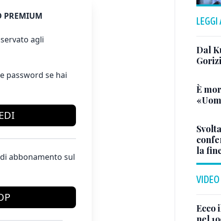
 PREMIUM
LEGGI
servato agli
Dal K
Goriz
e password se hai
È mor
«Uomo
EDI
Svolta
confer
la fin
te di abbonamento sul
VIDEO
OP
Ecco i
nel 19