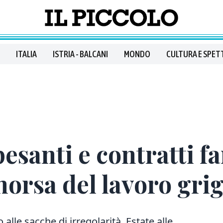
ITALIA
ISTRIA - BALCANI
MONDO
CULTURA E SPET
pesanti e contratti f
morsa del lavoro grig
 alle sacche di irregolarità. Estate alle