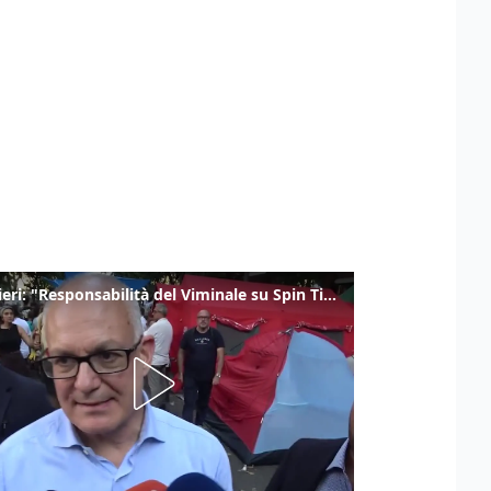
Gualtieri: "Responsabilità del Viminale su Spin Time? La posizione dei partiti è nota"