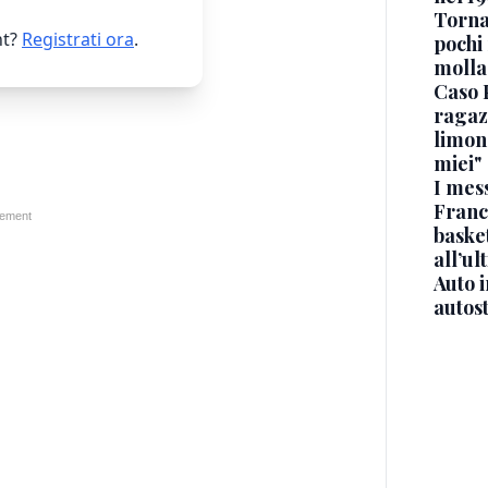
Torna
t?
Registrati ora
.
pochi 
molla
Caso 
ragaz
limona
miei"
I mes
Franc
basket
all’ul
Auto 
autos