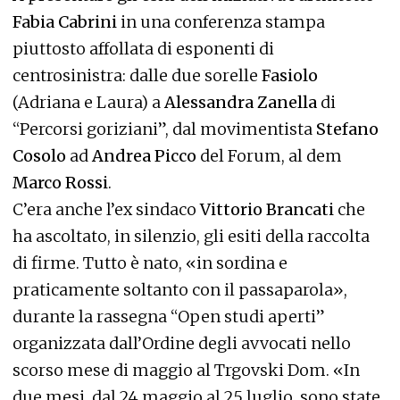
Fabia Cabrini
in una conferenza stampa
piuttosto affollata di esponenti di
centrosinistra: dalle due sorelle
Fasiolo
(Adriana e Laura) a
Alessandra Zanella
di
“Percorsi goriziani”, dal movimentista
Stefano
Cosolo
ad
Andrea Picco
del Forum, al dem
Marco
Rossi
.
C’era anche l’ex sindaco
Vittorio Brancati
che
ha ascoltato, in silenzio, gli esiti della raccolta
di firme. Tutto è nato, «in sordina e
praticamente soltanto con il passaparola»,
durante la rassegna “Open studi aperti”
organizzata dall’Ordine degli avvocati nello
scorso mese di maggio al Trgovski Dom. «In
due mesi, dal 24 maggio al 25 luglio, sono state